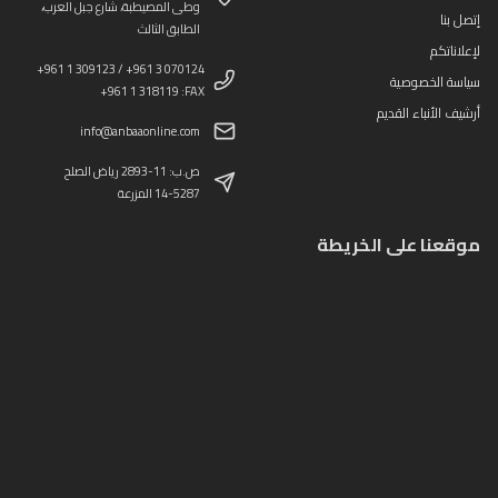
وطى المصيطبة، شارع جبل العرب،
إتصل بنا
الطابق الثالث
لإعلاناتكم
+961 1 309123 / +961 3 070124
سياسة الخصوصية
+961 1 318119 :FAX
أرشيف الأنباء القديم
info@anbaaonline.com
ص.ب: 11-2893 رياض الصلح
14-5287 المزرعة
موقعنا على الخريطة