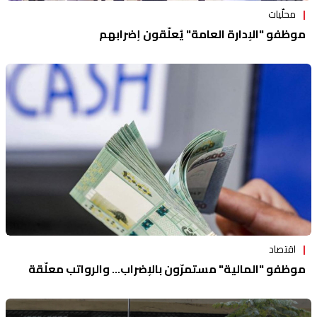
محلّيات
موظفو "الإدارة العامة" يُعلّقون إضرابهم
اقتصاد
موظفو "المالية" مستمرّون بالإضراب... والرواتب معلّقة