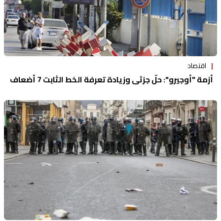
اقتصاد
أزمة "أوجيرو": حلّ جزئي وزيادة تعرفة الخط الثابت 7 أضعاف