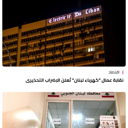
منوعات
اقتصاد
نقابة عمال "كهرباء لبنان" تُعلن الإضراب التحذيري