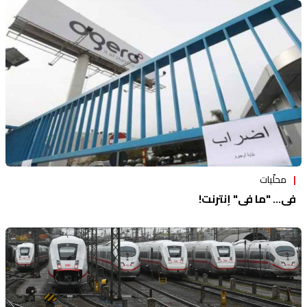
محلّيات
في... "ما في" إنترنت!