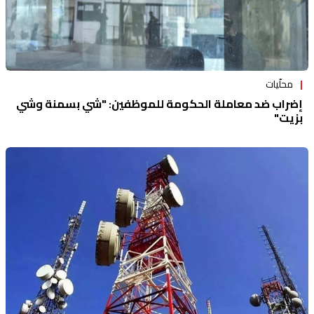
محلّيات
إضراب ضد معاملة الحكومة للموظفين: "شي بسمنة وشي
بزيت"