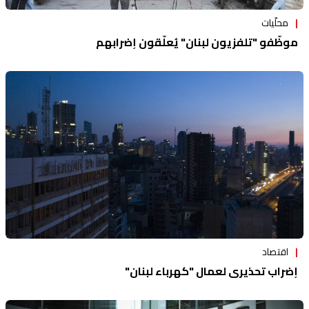
محلّيات
موظّفو "تلفزيون لبنان" يُعلّقون إضرابهم
اقتصاد
إضراب تحذيري لعمال "كهرباء لبنان"