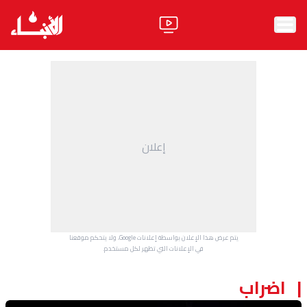
الرئيسية
الأخبار
آراء
إعلان
فيديو
مواقف
وليد جنبلاط
الحزب
يتم عرض هذا الإعلان بواسطة إعلانات Google، ولا يتحكم موقعنا
ابحث
في الإعلانات التي تظهر لكل مستخدم.
اضراب
ثقافة ومجتمع