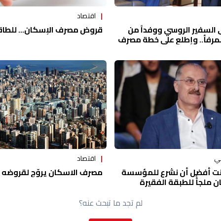
اقتصاد
قروض مصرف الإسكان... للطاقة
السفير الروسي ووفداً من
لمرفأ.. وإطلع على خطة مصرف
ي
اقتصاد
كنت أفضل أن نشرع للمؤسسة
مصرف الاسكان يروّج لقروضه بل
ن ملجأً للطبقة الفقيرة
لم تجد ما تبحث عنه؟