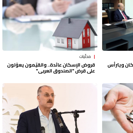
محلّيات
ان ويترأس
قروض الإسكان عائدة.. والقيّمون يعوّلون
على قرض "الصندوق العربي"