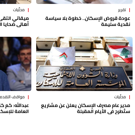
تقرير
محلّيات
عودة قروض الإسكان.. خطوة بلا سياسة
ميقاتي التقى 
نقدية سليمة
أهالي ضحايا ا
الإسكان
مواقف التقدم
محلّيات
عبدالله: كم 
مدير عام مصرف الإسكان يعلن عن مشاريع
العامة للإسكا
ستُطرح في الأيام المقبلة
والوسطى