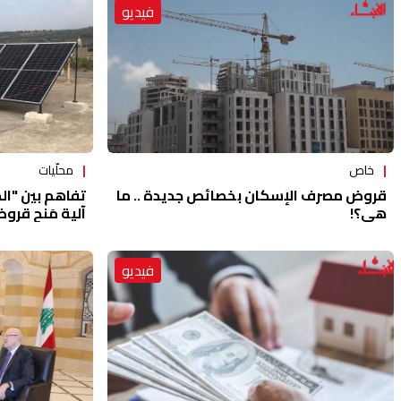
فيديو
محلّيات
خاص
تفاهم بين "ا
قروض مصرف الإسكان بخصائص جديدة .. ما
آلية مَنح قرو
هي؟!
فيديو