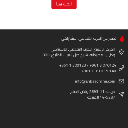
ابحث هنا
تصدر عن الحزب التقدمي الاشتراكي
المركز الرئيسي للحزب التقدمي الاشتراكي
وطى المصيطبة، شارع جبل العرب، الطابق الثالث
+961 1 309123 / +961 3 070124
+961 1 318119 :FAX
info@anbaaonline.com
ص.ب: 11-2893 رياض الصلح
14-5287 المزرعة