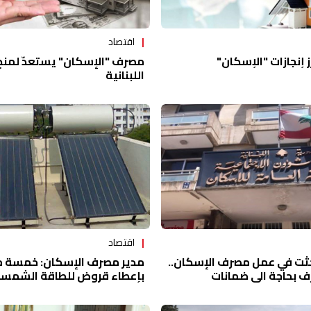
اقتصاد
 إنجازات "الإسكان"
مصرف "الإسكان" يستعدّ لمنح 
اللبنانية
اقتصاد
حثت في عمل مصرف الإسكان..
مدير مصرف الإسكان: خمسة م
رف بحاجة الى ضمانات
بإعطاء قروض للطاقة الشمسي