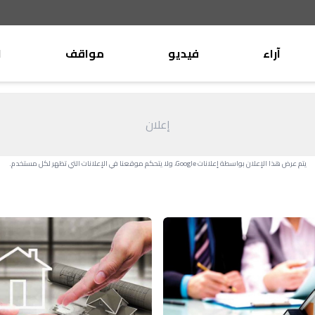
آراء
فيديو
مواقف
ا
موقف
وليد جنبلاط
الأنباء
تيمور جنبلاط
إعلان
كتّاب
الأنباء
التقدّمي
يتم عرض هذا الإعلان بواسطة إعلانات Google، ولا يتحكم موقعنا في الإعلانات التي تظهر لكل مستخدم.
منبر
مختارات
صحافة
أجنبية
بريد
القرّاء