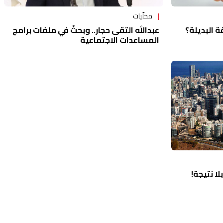
محلّيات
عبدالله التقى حجار.. وبحثٌ في ملفات برامج
 البديلة؟
المساعدات الاجتماعية
ا نتيجة!