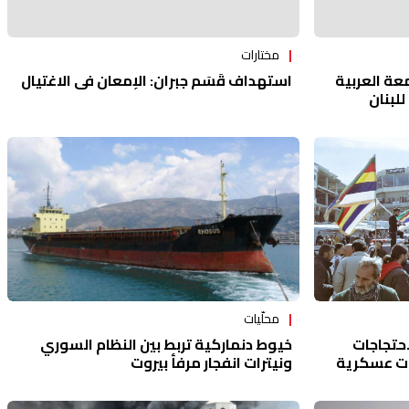
مختارات
عة العربية
استهداف قَسَم جبران: الإمعان في الاغتيال
للبنان
محلّيات
حتجاجات
خيوط دنماركية تربط بين النظام السوري
زات عسكرية
ونيترات انفجار مرفأ بيروت