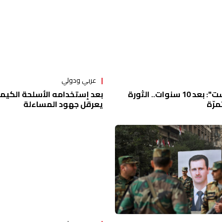
عربي ودولي
"واشنطن بوست": بعد 10 سنوات.. الثورة
بعد إستخدامه الأسلحة الكيماو
رّة
يعرقل جهود المساءلة