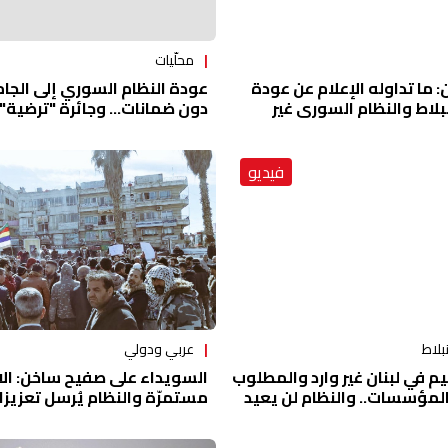
محلّيات
ما تداوله الإعلام عن عودة
عودة النظام السوري إلى الجام
بلاط والنظام السوري غير
دون ضمانات... وجائرة "ترضية" 
فيديو
عربي ودولي
بلاط
السويداء على صفيح ساخن: الا
يم في لبنان غير وارد والمطلوب
مستمرّة والنظام يُرسل تعزي
لمؤسسات.. والنظام لن يعيد
قبل تظاهرة الجمعة
ذا هراء