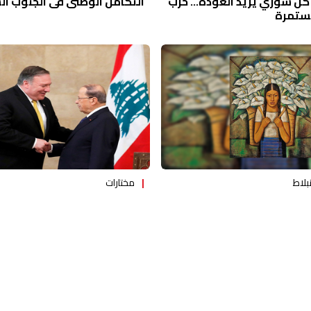
لى كل سوري يريد العودة... حرب
التكامل الوطني في الجنوب ا
مستمرة
بلاط
مختارات
 المطران بشارة: هذا كان
مقاربة السياسة الأميركية حيال
قى
المنكوب