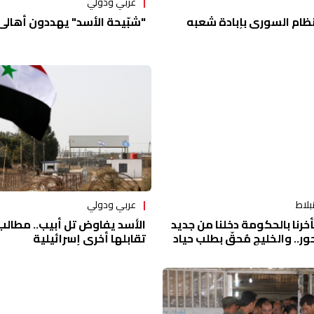
عربي ودولي
"شبّيحة الأسد" يهددون أهالي 
نظام السوري بإبادة شعبه
عربي ودولي
بلاط
الأسد يفاوض تل أبيب.. مطالب
أخرنا بالحكومة دخلنا من جديد
تقابلها أخرى إسرائيلية
ر.. والخليج مُحقّ بطلب حياد