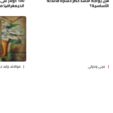
100 دولار ع
هل يواجه الأسد خطر خسارة قاعدته
الديمغرافيا 
الأساسية؟
عربي ودولي
مواقف وليد جن
النظام السوري قلق من تمدد تظاهرات
جنبلاط يستذكر
السويداء
موقفنا وسيب