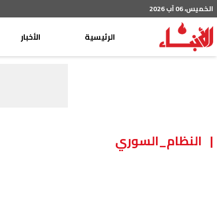
الخميس، 06 آب 2026
الرئيسية
الأخبار
محليات
عربي دولي
إقتصاد
خاص
رياضة
النظام_السوري
من لبنان
ثقافة ومجتمع
منوعات