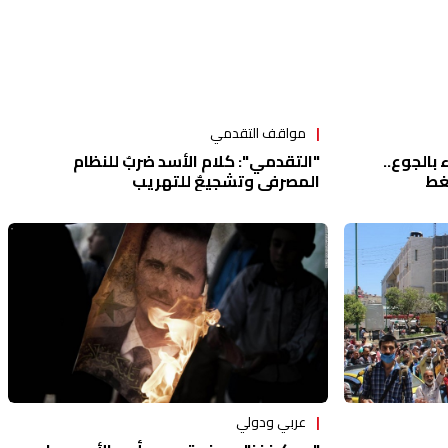
مواقف التقدمي
بالجوع..
"التقدمي": كلام الأسد ضربٌ للنظام
غط
المصرفي وتشجيعٌ للتهريب
عربي ودولي