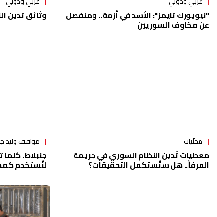
عربي ودولي
عربي ودولي
"نيويورك تايمز": الأسد في أزمة.. ومنفصل
وثائق تدين ال
عن مخاوف السوريين
مواقف وليد جن
محلّيات
جنبلاط: كلما ت
معطيات تُدين النظام السوري في جريمة
لنُستخدم كمحو
المرفأ.. هل ستُستكمل التحقيقات؟
لبنان