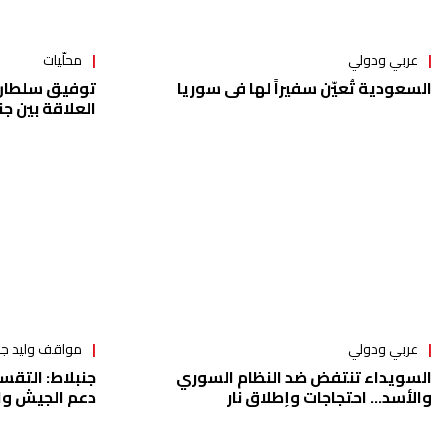
محلّيات
عربي ودولي
توفيق سلطان: 
السعودية تُعيّن سفيراً لها في سوريا
العلاقة بين جن
صحيح
عربي ودولي
مواقف وليد جن
السويداء تنتفض ضد النظام السوري
جنبلاط: التقس
والأسد... احتجاجات وإطلاق نار
دعم الجيش وا
مَن هجّرهم فه