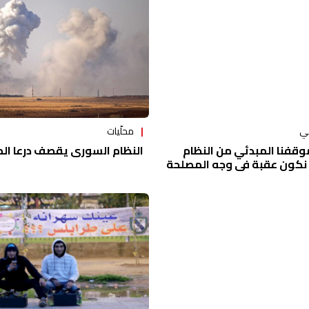
محلّيات
ي
النظام السوري يقصف درعا ال
موقفنا المبدئي من النظام
 نكون عقبة في وجه المصلحة
ية