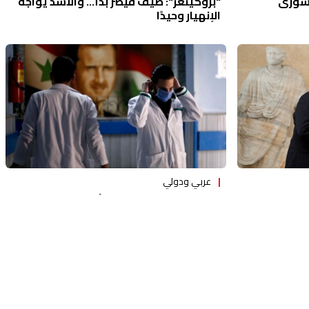
لسوري
"بروكينغز": صيف قيصر بدأ... والأسد يواجه
الإنهيار وحيدًا
عربي ودولي
 لبنان
"ذا هيل": سوريا ضعيفة أمام "كوفيد 19"...
والأسد يستغلّ الجائحة