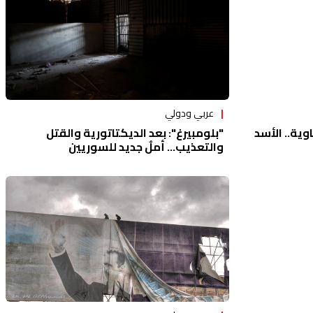
عربي ودولي
"بلومبيرغ": بعد الديكتاتورية والقتل
ية.. الأسد
والتعذيب... أملٌ جديد للسوريين