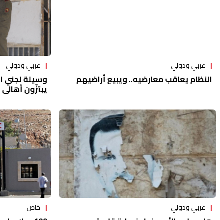
عربي ودولي
عربي ودولي
النظام يعاقب معارضيه.. ويبيع أراضيهم
وسيلة لجني ال
يبتزّون أهالي
خاص
عربي ودولي