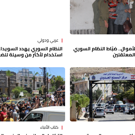
عربي ودولي
النظام السوري يهدد السويداء 
أموال.. ضبّاط النظام السوري
استخدام لأكثر من وسيلة للض
 المعتقلين
كتاب الأنباء