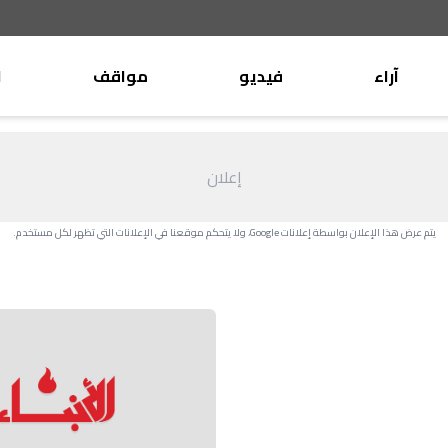
آراء
فيديو
مواقف
ا
موقف
وليد جنبلاط
الأنباء
تيمور جنبلاط
إعلان
كتّاب
الأنباء
التقدّمي
يتم عرض هذا الإعلان بواسطة إعلانات Google، ولا يتحكم موقعنا في الإعلانات التي تظهر لكل مستخدم.
منبر
مختارات
صحافة
أجنبية
بريد
القرّاء