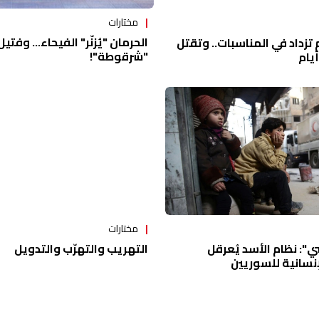
مختارات
الحرمان "يُزنّر" الفيحاء... وفتي
تزداد في المناسبات.. وتقتل
"شرقوطة"!
مختارات
": نظام الأسد يُعرقل
التهريب والتهرّب والتدويل
نسانية للسوريين