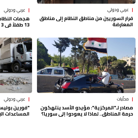
عربي ودولي
عربي ودولي
فرار السوريين من مناطق النظام إلى مناطق
هجمات النظام 
المعارضة
13 طفلاً في 3 أيام
عربي ودولي
محلّيات
"فورين بوليسي
مصادر لـ"المركزية": مؤيدو الأسد ينتهكون
المساعدات الإ
حرمة المناطق.. لماذا لا يعودوا إلى سوريا؟