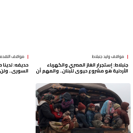
مواقف وليد جنبلاط
مواقف التقدم
جنبلاط: إستجرار الغاز المصري والكهرباء
حديفه: لدينا 
الأردنية هو مشروع حيوي للبنان.. والمهم أن
السوري.. ولن
لا يكون هناك ثمن كبير علينا دفعه
الوطنية اللبنان