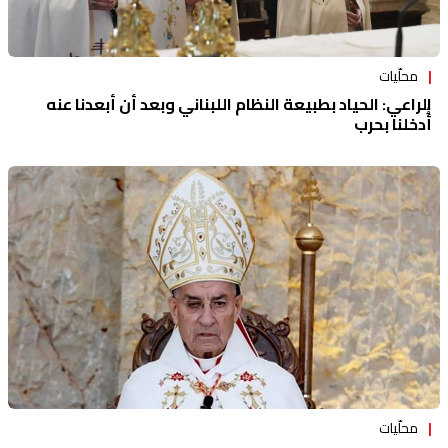
محلّيات
الراعي: الحياد بطبيعة النظام اللبناني وبعد أن أُُبعدنا عنه
أُُدخلنا بحرب
محلّيات