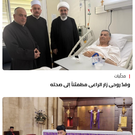
منوعات
محلّيات
وفدٌ روحي زار الراعي مطمئناً إلى صحته