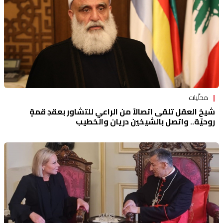
محلّيات
شيخ العقل تلقى اتصالاً من الراعي للتشاور بعقدِ قمةٍ
روحيّة.. واتصل بالشيخين دريان والخطيب