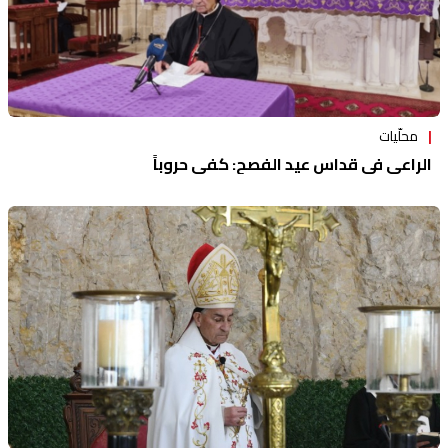
محلّيات
الراعي في قداس عيد الفصح: كفى حروباً