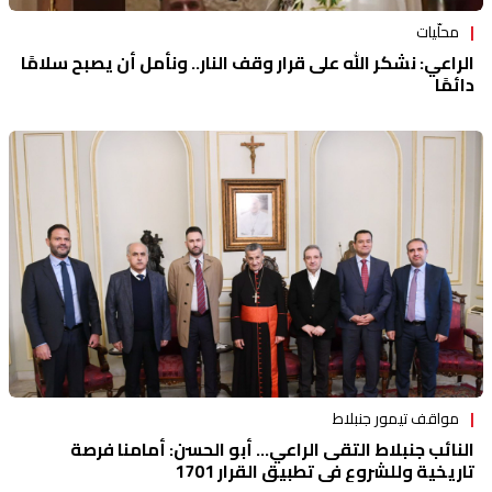
محلّيات
الراعي: نشكر الله على قرار وقف النار.. ونأمل أن يصبح سلامًا
دائمًا
مواقف تيمور جنبلاط
النائب جنبلاط التقى الراعي... أبو الحسن: أمامنا فرصة
تاريخية وللشروع في تطبيق القرار 1701