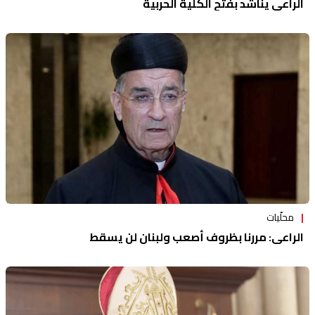
الراعي يناشد بفتح الكلية الحربية
محلّيات
الراعي: مررنا بظروف أصعب ولبنان لن يسقط