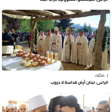
محلّيات
الراعي: لبنان أرض قداسة لا حروب