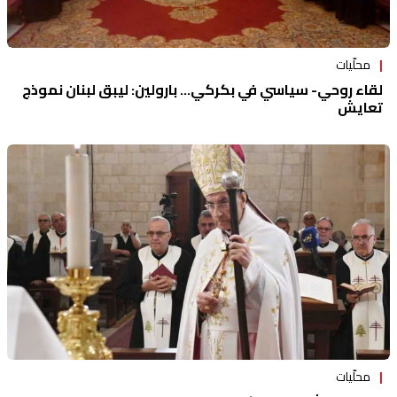
محلّيات
لقاء روحي- سياسي في بكركي... بارولين: ليبق لبنان نموذج
تعايش
محلّيات