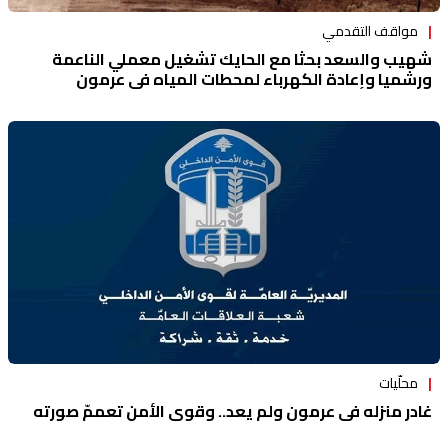
مواقف التقدمي
شهيب والسعد بحثا مع الحايك تشغيل معملي الناعمة
ورشميا وإعادة الكهرباء لمحطات المياه في عرمون
محلّيات
غادر منزله في عرمون ولم يعد.. وقوى الأمن تعممّ صورته