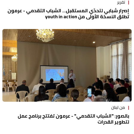
تقرير
إصرار شبابي لتحدّي المستقبل... الشباب التقدمي - عرمون
تطلق النسخة الأولى من youth in action
من لبنان
بالصور: "الشباب التقدمي" - عرمون تفتتح برنامج عمل
لتطوير القدرات