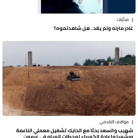
محلّيات
غادر منرله ولم يعُد.. هل شاهدتموه؟
مواقف التقدمي
شهيب والسعد بحثا مع الحايك تشغيل معملي الناعمة
ورشميا وإعادة الكهرباء لمحطات المياه في عرمون