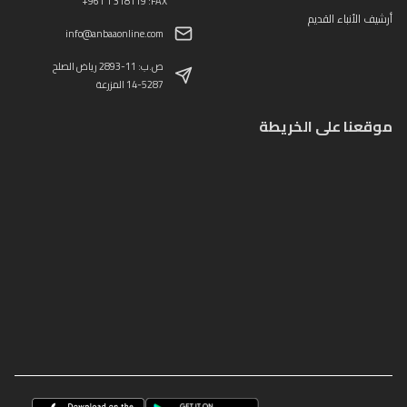
+961 1 318119 :FAX
أرشيف الأنباء القديم
info@anbaaonline.com
ص.ب: 11-2893 رياض الصلح
14-5287 المزرعة
موقعنا على الخريطة