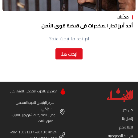
محلّيات
أحد أبرز تجار المخدرات في قبضة قوى الأمن
لم تجد ما تبحث عنه؟
ابحث هنا
تصدر عن الحزب التقدمي الاشتراكي
المركز الرئيسي للحزب التقدمي
الاشتراكي
من نحن
وطى المصيطبة، شارع جبل العرب،
إتصل بنا
الطابق الثالث
لإعلاناتكم
+961 1 309123 / +961 3 070124
سياسة الخصوصية