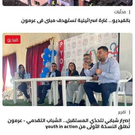
محلّيات
بالفيديو... غارة اسرائيلية تستهدف مبنى في عرمون
فيديو
تقرير
إصرار شبابي لتحدّي المستقبل... الشباب التقدمي - عرمون
تطلق النسخة الأولى من youth in action