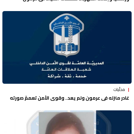
محلّيات
غادر منزله في عرمون ولم يعد.. وقوى الأمن تعممّ صورته