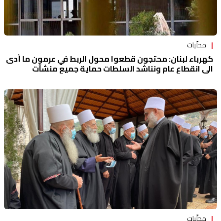
محلّيات
كهرباء لبنان: محتجون قطعوا محول الربط في عرمون ما أدى
الى انقطاع عام ونناشد السلطات حماية جميع منشآت
المؤسسة
محلّيات