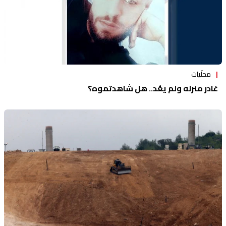
محلّيات
غادر منرله ولم يعُد.. هل شاهدتموه؟