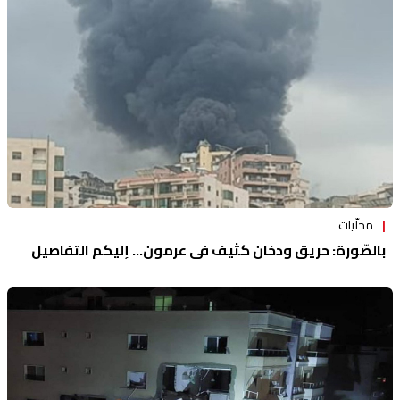
منوعات
محلّيات
بالصّورة: حريق ودخان كثيف في عرمون... إليكم التفاصيل