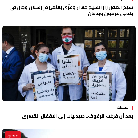
شيخ العقل زار الشيخ حسن وعزّى بالأميرة إرسلان وجال في
بلدتي عرمون وبدغان
محلّيات
بعد أن فرغت الرفوف.. صيدليات إلى الاقفال القسري
فيديو