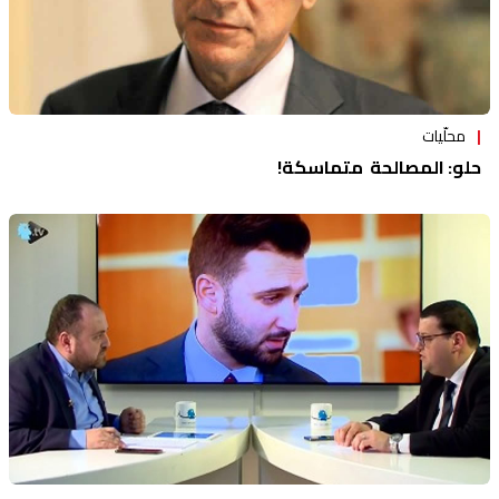
محلّيات
حلو: المصالحة متماسكة!