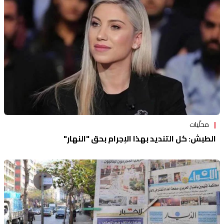
محلّيات
الطبش: ‏كل التنديد بهذا الإجرام بحق "النهار"