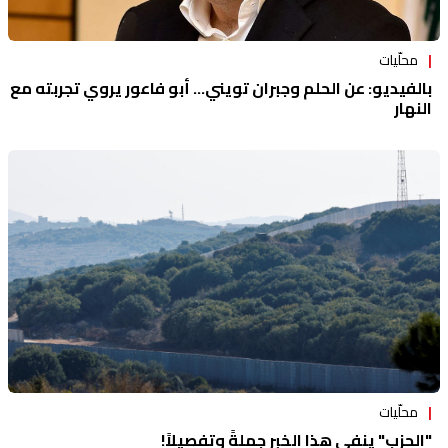
محلّيات
بالفيديو: عن الحلم وجبران تويني... أبو فاعور يروي تجربته مع
النهار
محلّيات
"الحزب" ينفي هذا الخبر جملةً وتفصيلاً!