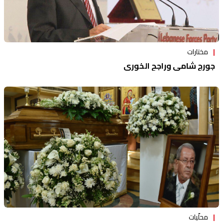
مختارات
جورج شامي وراجح الخوري
محلّيات