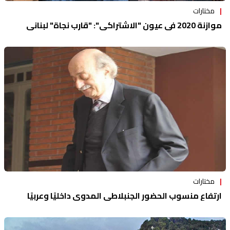
مختارات
موازنة 2020 في عيون "الاشتراكي": "قارب نجاة" لبناني
مختارات
ارتفاع منسوب الحضور الجنبلاطي المدوي داخليًا وعربيًا