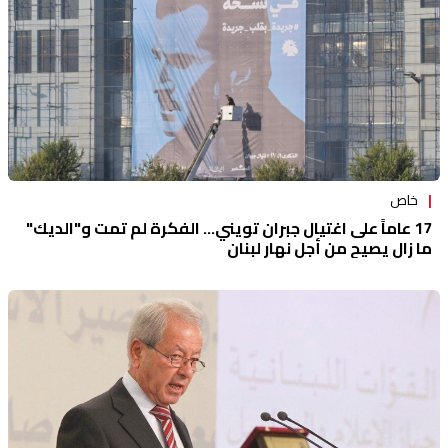
خاص
17 عاماً على اغتيال جبران تويني... الفكرة لم تمت و"الديك"
ما زال يصيح من أجل نهار لبنان