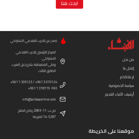
ابحث هنا
تصدر عن الحزب التقدمي الاشتراكي
المركز الرئيسي للحزب التقدمي
الاشتراكي
من نحن
وطى المصيطبة، شارع جبل العرب،
إتصل بنا
الطابق الثالث
لإعلاناتكم
+961 1 309123 / +961 3 070124
سياسة الخصوصية
+961 1 318119 :FAX
أرشيف الأنباء القديم
info@anbaaonline.com
ص.ب: 11-2893 رياض الصلح
14-5287 المزرعة
موقعنا على الخريطة