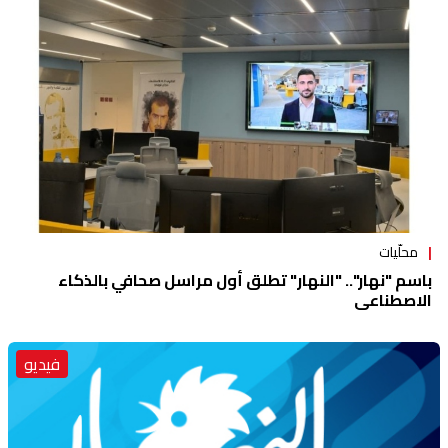
منوعات
محلّيات
باسم "نهار".. "النهار" تطلق أول مراسل صحافي بالذكاء
الاصطناعي
فيديو