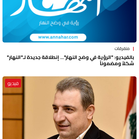
متفرقات
بالفيديو: "الرؤية في وضح النهار"... إنطلاقة جديدة لـ"النهار"
شكلاً ومضموناً
فيديو