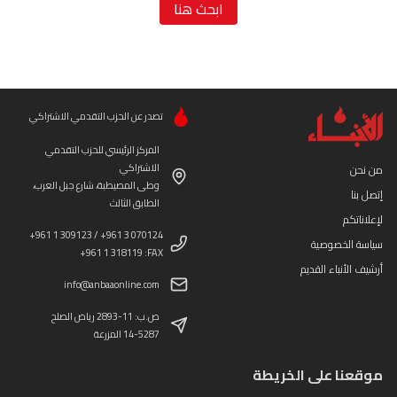
ابحث هنا
تصدر عن الحزب التقدمي الاشتراكي
المركز الرئيسي للحزب التقدمي
الاشتراكي
من نحن
وطى المصيطبة، شارع جبل العرب،
إتصل بنا
الطابق الثالث
لإعلاناتكم
+961 1 309123 / +961 3 070124
سياسة الخصوصية
+961 1 318119 :FAX
أرشيف الأنباء القديم
info@anbaaonline.com
ص.ب: 11-2893 رياض الصلح
14-5287 المزرعة
موقعنا على الخريطة