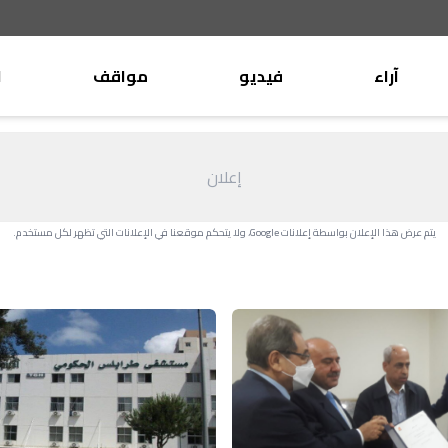
آراء
فيديو
مواقف
ا
موقف
وليد جنبلاط
الأنباء
تيمور جنبلاط
إعلان
كتّاب
الأنباء
التقدّمي
يتم عرض هذا الإعلان بواسطة إعلانات Google، ولا يتحكم موقعنا في الإعلانات التي تظهر لكل مستخدم.
منبر
مختارات
صحافة
أجنبية
بريد
القرّاء