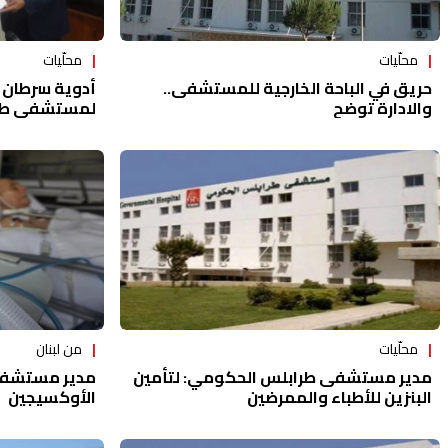
محلّيات
محلّيات
حريق في الباحة الخارجية للمستشفى..
أدوية سرطان 
والادارة توضح
لمستشفى طر
محلّيات
من لبنان
مدير مستشفى طرابلس الحكومي: لتأمين
مدير مستشفى 
البنزين للأطباء والممرضين
الأوكسيجين