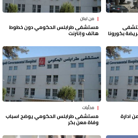
من لبنان
ستشفى
مستشفى طرابلس الحكومي دون خطوط
يضة بكورونا
هاتف وإنترنت
محلّيات
ن ادارة
مستشفى طرابلس الحكومي يوضح اسباب
وفاة معن بكر