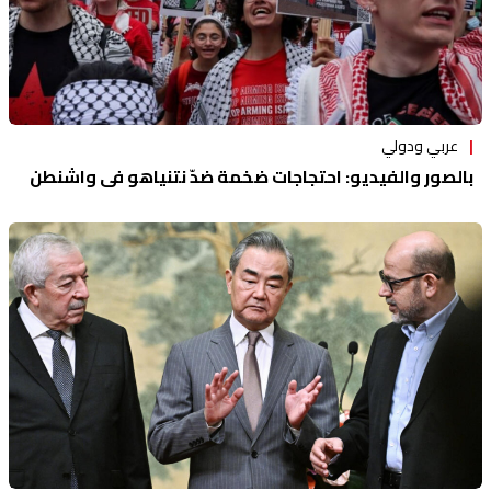
عربي ودولي
بالصور والفيديو: احتجاجات ضخمة ضدّ نتنياهو في واشنطن