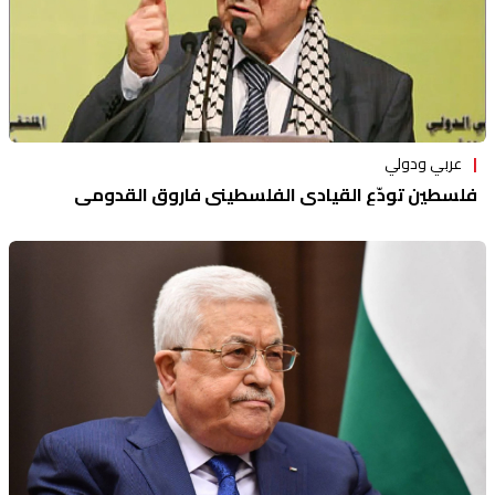
عربي ودولي
فلسطين تودّع القيادي الفلسطيني فاروق القدومي