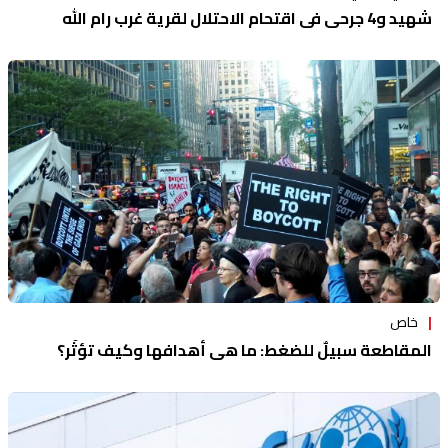
شهيد و4 جرحى في اقتحام الاحتلال لقرية غرب رام الله
خاص
المقاطعة سبيلٌ للضغط: ما هي أهدافها وكيف تؤثّر؟