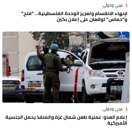
عربي ودولي
لإنهاء الانقسام وتعزيز الوحدة الفلسطينية... "فتح"
و"حماس" توقعان على إعلان بكين
عربي ودولي
إعلام العدو: عملية طعن شمال غزة والمنفذ يحمل الجنسية
الأميركية