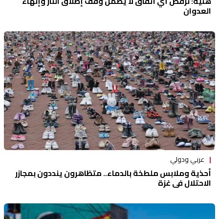
هنية: نرفض أي اتفاق لا يضمن وقف إطلاق النار وإنهاء
العدوان
عربي ودولي
أحذية وملابس ملطخة بالدماء.. متظاهرون ينددون بمجازر
الاحتلال في غزة