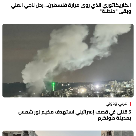
الكاريكاتوري الذي روى مرارة فلسطين... رحل ناجي العلي
وبقي "حنظلة"
عربي ودولي
5 قتلى في قصف إسرائيلي استهدف مخيم نور شمس
بمدينة طولكرم