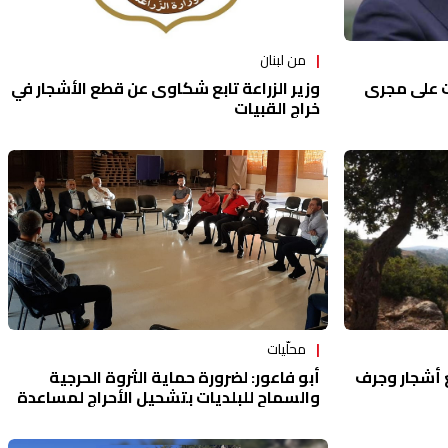
من لبنان
وزير الزراعة تابع شكاوى عن قطع الأشجار في
ت على مجرى
خراج القبيات
محلّيات
ع أشجار وجرف
أبو فاعور: لضرورة حماية الثروة الحرجية
والسماح للبلديات بتشحيل الأحراج لمساعدة
العائلات المحتاجة باشراف وزارة الزراعة