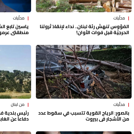
محلّيات
محلّيات
الفؤوس تنهش رئة لبنان.. نداء لإنقاذ ثروتنا
ياسين تابع ا
الحرجيّة قبل فوات الأوان!
منطقتي عرمو
من لبنان
محلّيات
رئيس بلدية فني
بالصور: الرياح القوية تتسبب في سقوط عدد
دفاعاً عن الغاب
من الأشجار في بيروت