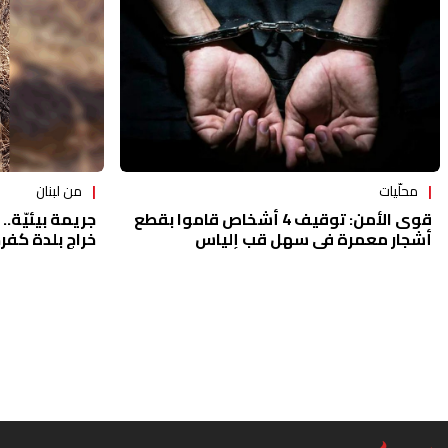
محلّيات
من لبنان
قوى الأمن: توقيف 4 أشخاص قاموا بقطع
جريمة بيئيّة..
أشجار معمرة في سهل قب إلياس
خراج بلدة كفرح