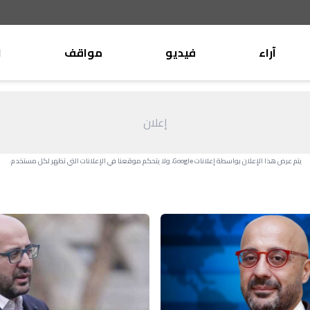
آراء
فيديو
مواقف
ا
موقف
وليد جنبلاط
الأنباء
تيمور جنبلاط
إعلان
كتّاب
الأنباء
التقدّمي
يتم عرض هذا الإعلان بواسطة إعلانات Google، ولا يتحكم موقعنا في الإعلانات التي تظهر لكل مستخدم.
منبر
مختارات
صحافة
أجنبية
بريد
القرّاء