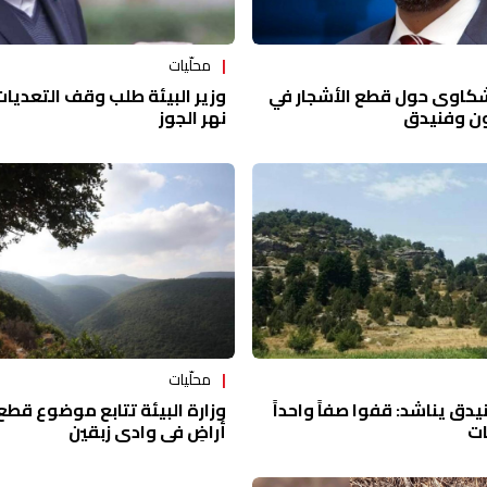
محلّيات
لشكاوى حول قطع الأشجار في
وزير البيئة طلب وقف التعديا
ن وفنيدق
نهر الجوز
محلّيات
دق يناشد: قفوا صفاً واحداً
وزارة البيئة تتابع موضوع قط
ات
أراضٍ في وادي زبقين