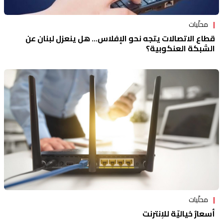
محلّيات
قطاع الاتصالات يتجه نحو الإفلاس... هل ينعزل لبنان عن
الشبكة العنكوبية؟
محلّيات
أسعارٌ خياليّة للإنترنت