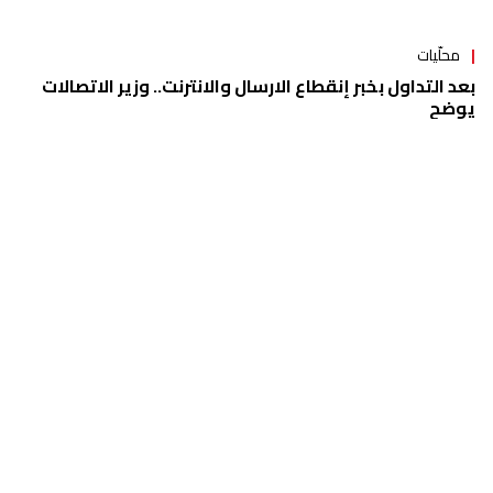
محلّيات
القرم جال في شركة تاتش: لا نية لرفع اسعار التخابر او الانترنت