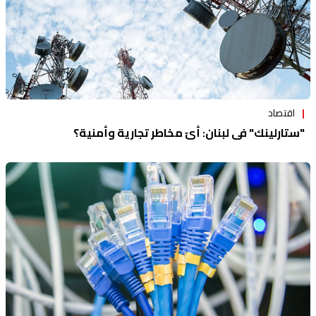
اقتصاد
"ستارلينك" في لبنان: أيّ مخاطر تجارية وأمنية؟