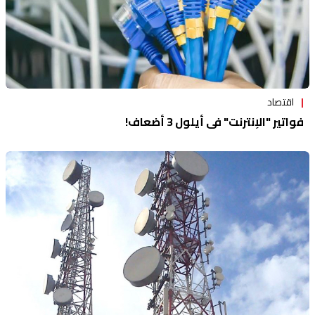
اقتصاد
فواتير "الإنترنت" في أيلول 3 أضعاف!