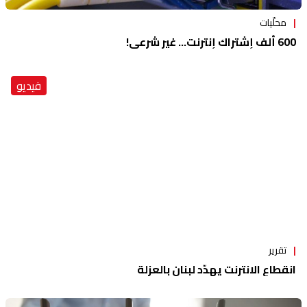
محلّيات
600 ألف إشتراك إنترنت... غير شرعي!
فيديو
تقرير
انقطاع الانترنت يهدّد لبنان بالعزلة