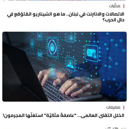
محلّيات
الاتصالات والانترنت في لبنان.. ما هو السّيناريو المُتوّقع في
حال الحرب؟
متفرقات
الخلل التقني العالمي... "عاصفةٌ مثاليّة" استغلّها المجرمون!