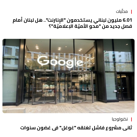
محلّيات
6.01 مليون لبناني يستخدمون "الإنترنت".. هل لبنان أمام
فصل جديد من "محو الأميّة الإعلاميّة"؟
تكنولوجيا
ثاني مشروع فاشل تغلقه "غوغل" في غضون سنوات