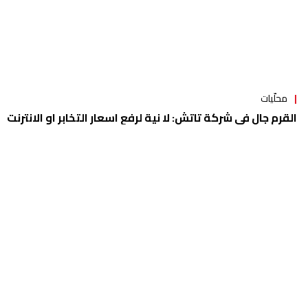
محلّيات
أزمة الانترنت تطال "الفا" و"تاتش" وشركات التوزيع الخاصة
محلّيات