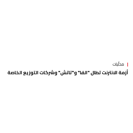
الاضراب يطال قطاع الانترنت.. إيقاف كل الشبكات
محلّيات
المازوت مؤمَّن للإتصالات والإنترنت.. وخططٌ للصمود