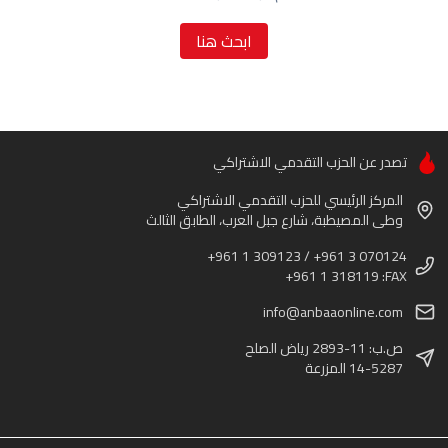
ابحث هنا
تصدر عن الحزب التقدمي الاشتراكي
المركز الرئيسي للحزب التقدمي الاشتراكي
وطى المصيطبة، شارع جبل العرب، الطابق الثالث
+961 1 309123 / +961 3 070124
+961 1 318119 :FAX
info@anbaaonline.com
ص.ب: 11-2893 رياض الصلح
14-5287 المزرعة