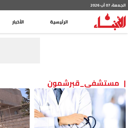
الجمعة، 07 آب 2026
الرئيسية
الأخبار
محليات
عربي دولي
إقتصاد
خاص
رياضة
مستشفى_قبرشمون
من لبنان
ثقافة ومجتمع
منوعات