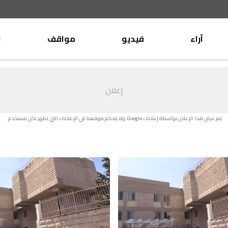
آراء
فيديو
مواقف
ا
موقف
وليد جنبلاط
الأنباء
تيمور جنبلاط
إعلان
كتّاب
الأنباء
التقدّمي
يتم عرض هذا الإعلان بواسطة إعلانات Google، ولا يتحكم موقعنا في الإعلانات التي تظهر لكل مستخدم.
منبر
مختارات
صحافة
أجنبية
بريد
القرّاء