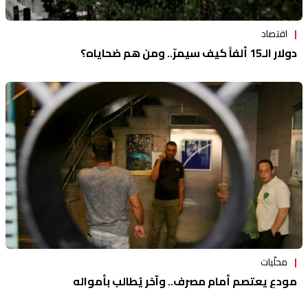
اقتصاد
دولار الـ15 ألفاً كيف سيمرّ.. ومن هم ضحاياه؟
محلّيات
مودع يعتصم أمام مصرف.. وآخر يُطالب بأمواله