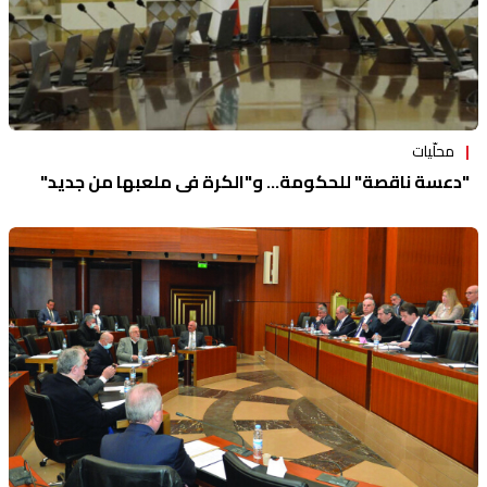
محلّيات
"دعسة ناقصة" للحكومة... و"الكرة في ملعبها من جديد"