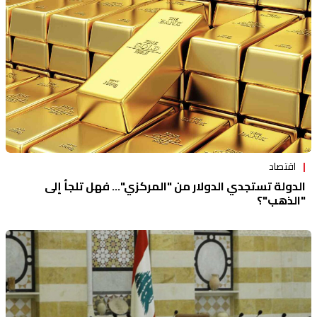
اقتصاد
الدولة تستجدي الدولار من "المركزي"... فهل تلجأ إلى
"الذهب"؟