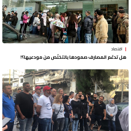
اقتصاد
هل تدعّم المصارف صمودها بالتخلّص من مودعيها؟!