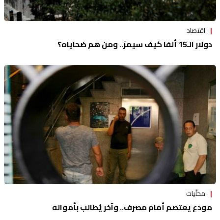
اقتصاد
دولار الـ15 ألفاً كيف سيمرّ.. ومن هم ضحاياه؟
محلّيات
مودع يعتصم أمام مصرف.. وآخر يُطالب بأمواله