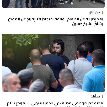
من لبنان
بعد إضرابه عن الطعام.. وقفة احتجاجية للإفراج عن المودع
بسّام الشيخ حسين
محلّيات
محنة حجز موظفي مصرف في الحمرا تنتهي... المودع سلّم