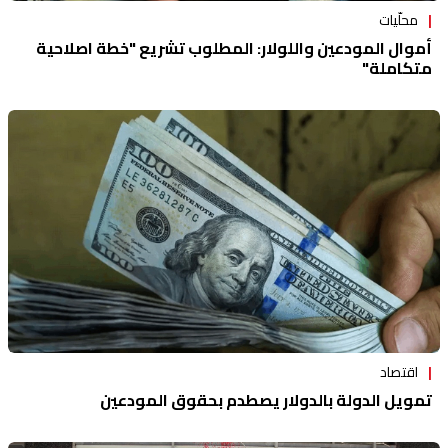
محلّيات
أموال المودعين واللولار: المطلوب تشريع "خطة اصلاحية
متكاملة"
اقتصاد
تمويل الدولة بالدولار يصطدم بحقوق المودعين