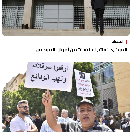
اقتصاد
المركزي "فاتح الحنفية" من أموال المودعين