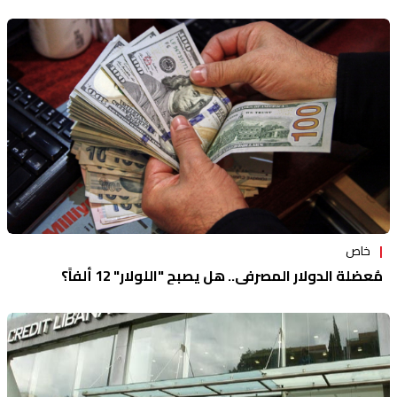
خاص
مُعضلة الدولار المصرفي.. هل يصبح "اللولار" 12 ألفاً؟