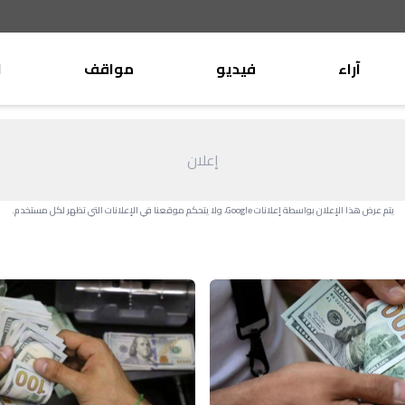
آراء
فيديو
مواقف
ا
موقف
وليد جنبلاط
الأنباء
تيمور جنبلاط
إعلان
كتّاب
الأنباء
التقدّمي
يتم عرض هذا الإعلان بواسطة إعلانات Google، ولا يتحكم موقعنا في الإعلانات التي تظهر لكل مستخدم.
منبر
مختارات
صحافة
أجنبية
بريد
القرّاء