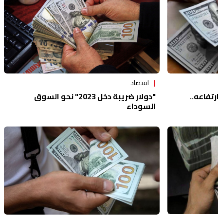
اقتصاد
"دولار ضريبة دخل 2023" نحو السوق
تفاعه..
السوداء