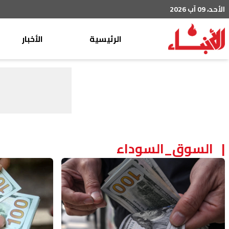
الأحد، 09 آب 2026
الرئيسية
الأخبار
محليات
عربي دولي
إقتصاد
خاص
رياضة
السوق_السوداء
من لبنان
ثقافة ومجتمع
منوعات