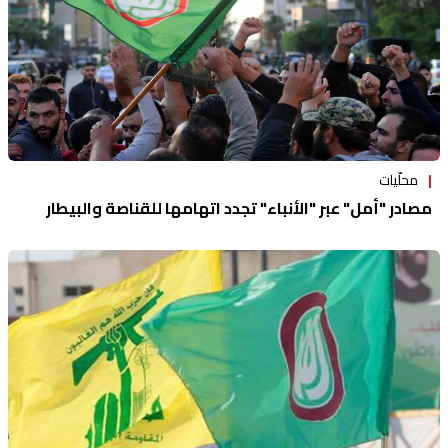
محلّيات
مصادر "أمل" عبر "الأنباء" تجدد اتهامها للقناصة والبيطار