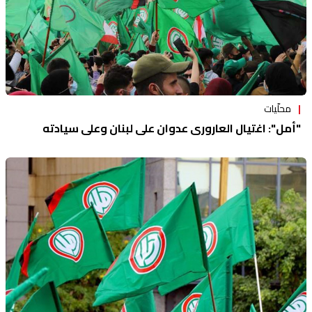
محلّيات
"أمل": اغتيال العاروري عدوان على لبنان وعلى سيادته