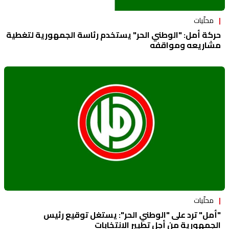
محلّيات
حركة أمل: "الوطني الحر" يستخدم رئاسة الجمهورية لتغطية
مشاريعه ومواقفه
محلّيات
"أمل" ترد على "الوطني الحر": يستغل توقيع رئيس
الجمهورية من أجل تطيير الإنتخابات