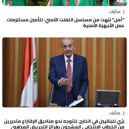
محلّيات
"أمل" نبّهت من مسلسل التفلت الأمني: لتأمين مستلزمات
عمل الأجهزة الأمنية
محلّيات
برّي للبنانيين في الخارج: للتوجه نحو صناديق الإقتراع متحررين
من الخطاب الإنتخابي المشحون بغرائز التحريض المذهبي