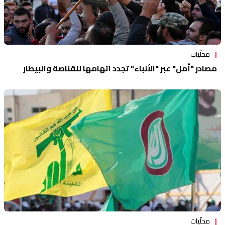
محلّيات
مصادر "أمل" عبر "الأنباء" تجدد اتهامها للقناصة والبيطار
محلّيات