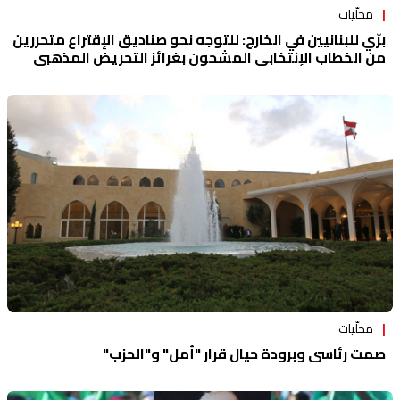
محلّيات
برّي للبنانيين في الخارج: للتوجه نحو صناديق الإقتراع متحررين
من الخطاب الإنتخابي المشحون بغرائز التحريض المذهبي
والطائفي
محلّيات
صمت رئاسي وبرودة حيال قرار "أمل" و"الحزب"