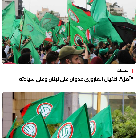
محلّيات
"أمل": اغتيال العاروري عدوان على لبنان وعلى سيادته