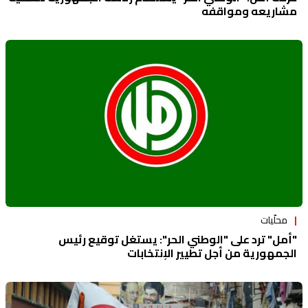
مشاريعه ومواقفه
محلّيات
"أمل" ترد على "الوطني الحر": يستغل توقيع رئيس
الجمهورية من أجل تطيير الإنتخابات