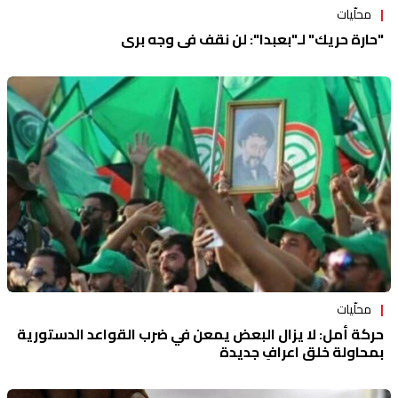
محلّيات
"حارة حريك" لـ"بعبدا": لن نقف في وجه بري
محلّيات
حركة أمل: لا يزال البعض يمعن في ضرب القواعد الدستورية
بمحاولة خلق اعرافٍ جديدة