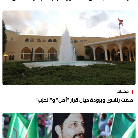
والطائفي
محلّيات
صمت رئاسي وبرودة حيال قرار "أمل" و"الحزب"