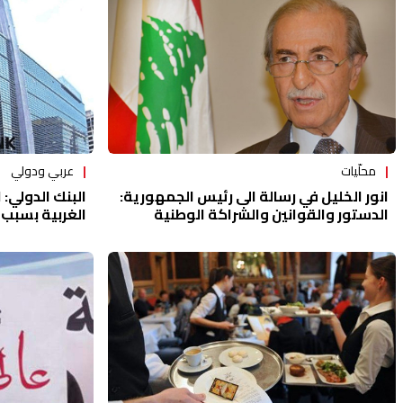
محلّيات
عربي ودولي
انور الخليل في رسالة الى رئيس الجمهورية:
البنك الدولي:
الدستور والقوانين والشراكة الوطنية
الغربية بسبب 
انتهكت منذ بدء عهدكم الميمون لتاريخه