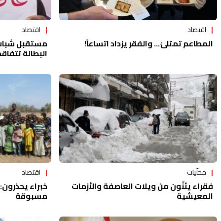
اقتصاد
اقتصاد
المطاعم تمتلئ... والفقر يزداد اتساعاً!
مستقبل شباب ل
البطالة تتفاق
اقتصاد
محلّيات
خبراء يحذرون: 
فقراء يئنّون من ويلات العاصفة والأزمات
مسبوقة
المعيشية