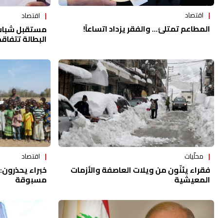
اقتصاد
اقتصاد
المطاعم تمتلئ... والفقر يزداد اتساعاً!
مستقبل شباب ل
البطالة تتفاق
اقتصاد
محلّيات
خبراء يحذرون: 
فقراء يئنّون من ويلات العاصفة والأزمات
مسبوقة
المعيشية