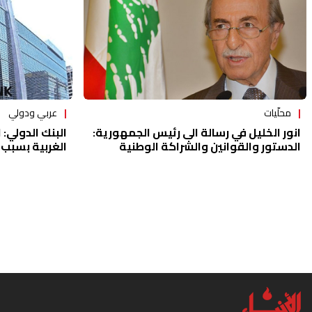
محلّيات
عربي ودولي
انور الخليل في رسالة الى رئيس الجمهورية:
البنك الدولي:
الدستور والقوانين والشراكة الوطنية
الغربية بسبب 
انتهكت منذ بدء عهدكم الميمون لتاريخه