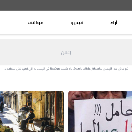
آراء
فيديو
مواقف
ا
موقف
وليد جنبلاط
الأنباء
تيمور جنبلاط
إعلان
كتّاب
الأنباء
التقدّمي
يتم عرض هذا الإعلان بواسطة إعلانات Google، ولا يتحكم موقعنا في الإعلانات التي تظهر لكل مستخدم.
منبر
مختارات
صحافة
أجنبية
بريد
القرّاء