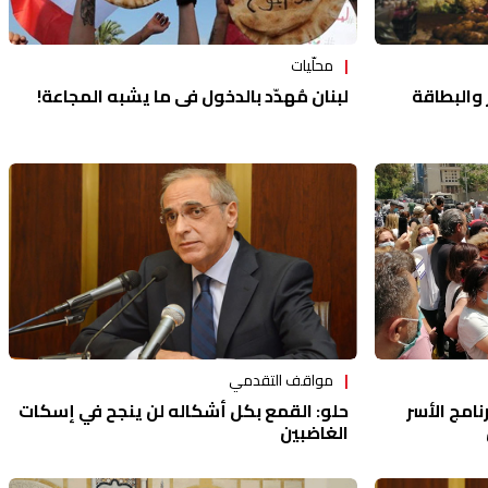
محلّيات
 والبطاقة
لبنان مُهدّد بالدخول في ما يشبه المجاعة!
مواقف التقدمي
نامج الأسر
حلو: القمع بكل أشكاله لن ينجح في إسكات
الغاضبين