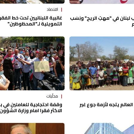
اقتصاد
غالبية اللبنانيين تحت خط الفقر
بنان في "مهبّ الريح" ونِسَب
التمويلية لـ"المحظوظين"
م
محلّيات
وقفة احتجاجية للعاملين في بر
العالم يتجه لأزمة جوع غير
الاكثر فقرا امام وزارة الشؤون