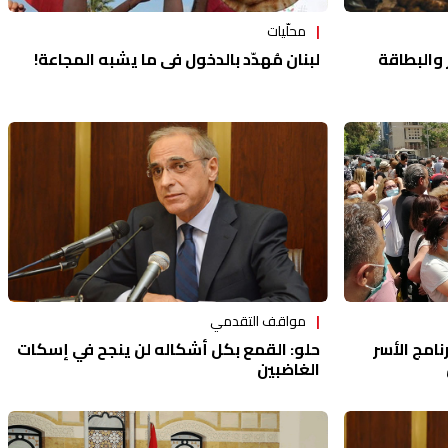
محلّيات
 والبطاقة
لبنان مُهدّد بالدخول في ما يشبه المجاعة!
مواقف التقدمي
نامج الأسر
حلو: القمع بكل أشكاله لن ينجح في إسكات
الغاضبين