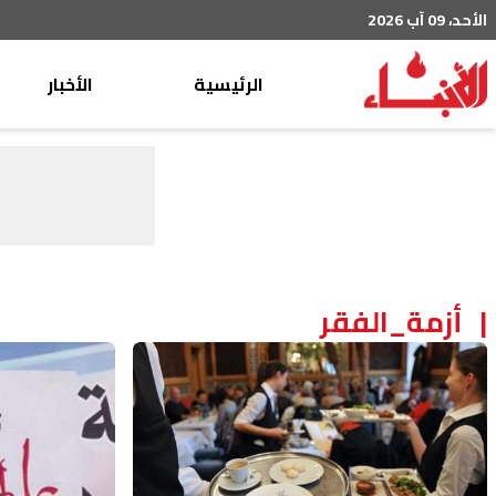
الأحد، 09 آب 2026
الرئيسية
الأخبار
محليات
عربي دولي
إقتصاد
خاص
رياضة
أزمة_الفقر
من لبنان
ثقافة ومجتمع
منوعات