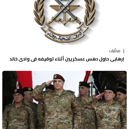
محلّيات
إرهابي حاول دهس عسكريين أثناء توقيفه في وادي خالد