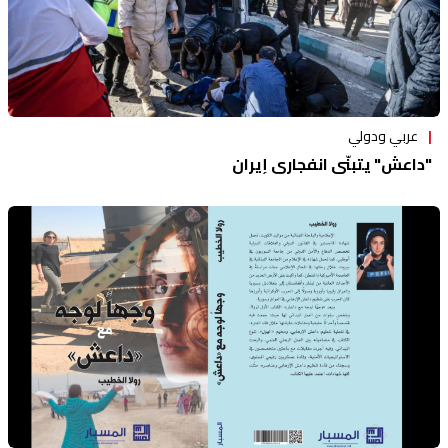
عربي ودولي
"داعش" يتبنّى انفجاري إيران