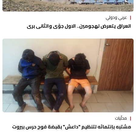
عربي ودولي
العراق يتعرض لهجومين.. الاول جوّي والثاني بري
محلّيات
مشتبه بإنتمائه لتنظيم "داعش" بقبضة فوج حرس بيروت