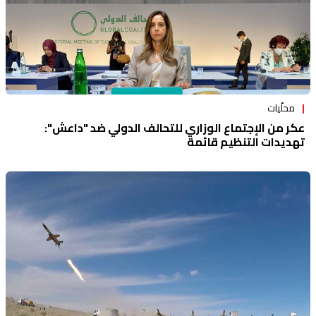
محلّيات
عكر من الإجتماع الوزاري للتحالف الدولي ضد "داعش":
تهديدات التنظيم قائمة