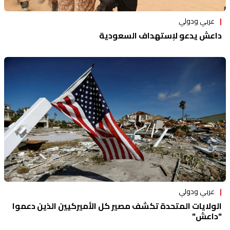
عربي ودولي
داعش يدعو لإستهداف السعودية
عربي ودولي
الولايات المتحدة تكشف مصير كل الأميركيين الذين دعموا
"داعش"