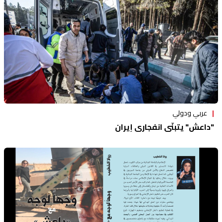
عربي ودولي
"داعش" يتبنّى انفجاري إيران