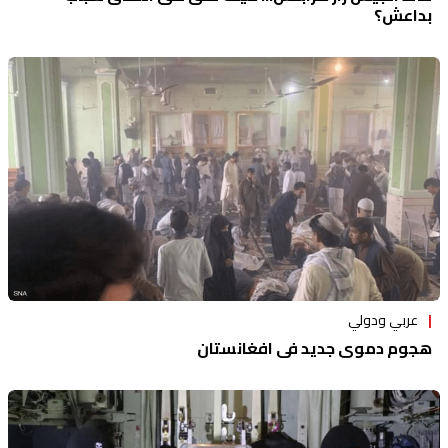
بداعش؟
عربي ودولي
هجوم دموي جديد في افغانستان