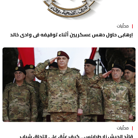
محلّيات
إرهابي حاول دهس عسكريين أثناء توقيفه في وادي خالد
محلّيات
قائد الجيش زار طرابلس... كيف علّق على التحاق شباب