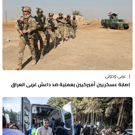
منوعات
عربي ودولي
إصابة عسكريين أميركيين بعملية ضد داعش غربي العراق