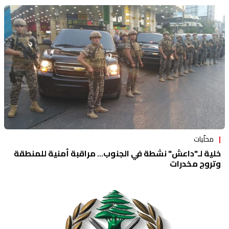
محلّيات
خلية لـ"داعش" نشطة في الجنوب... مراقبة أمنية للمنطقة
وتروج مخدرات