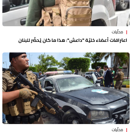
محلّيات
اعترافات أعضاء خليّة "داعش": هذا ما كان يُحضَّر للبنان
محلّيات