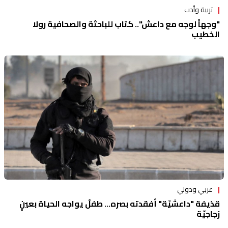
تربية وأدب
"وجهاً لوجه مع داعش".. كتاب للباحثة والصحافية رولا
الخطيب
عربي ودولي
قذيفة "داعشيّة" أفقدته بصره… طفلٌ يواجه الحياة بعينٍ
زجاجيّة