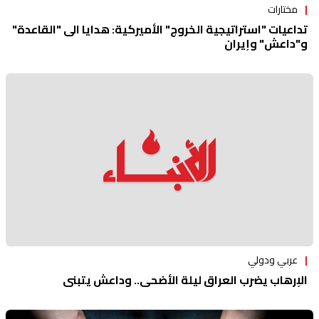
مختارات
تداعيات "استراتيجية الخروج" الأميركية: هدايا الى "القاعدة"
و"داعش" وإيران
عربي ودولي
الإرهاب يضرب العراق ليلة الأضحى.. وداعش يتبنى