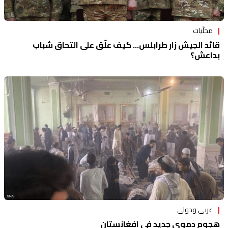
محلّيات
قائد الجيش زار طرابلس... كيف علّق على التحاق شباب
بداعش؟
عربي ودولي
هجوم دموي جديد في افغانستان