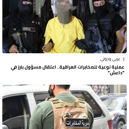
عربي ودولي
عملية نوعية للمخابرات العراقية.. اعتقال مسؤول بارز في
"داعش"