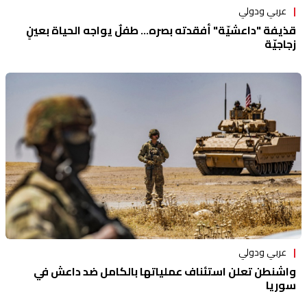
عربي ودولي
قذيفة "داعشيّة" أفقدته بصره… طفلٌ يواجه الحياة بعينٍ
زجاجيّة
عربي ودولي
واشنطن تعلن استئناف عملياتها بالكامل ضد داعش في
سوريا