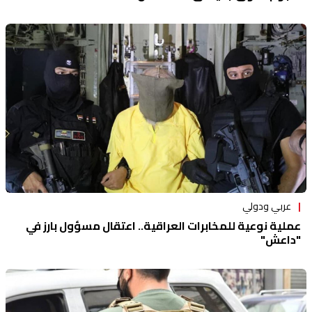
عربي ودولي
عملية نوعية للمخابرات العراقية.. اعتقال مسؤول بارز في
"داعش"