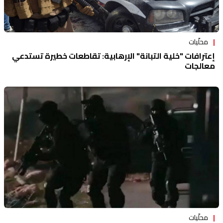
محلّيات
إعترافات "خلية التبانة" الإرهابية: تقاطعات خطيرة تستدعي
معالجات
محلّيات