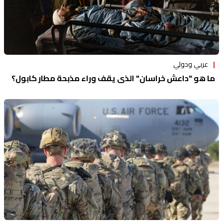
عربي ودولي
ما هو "داعش خراسان" الذي يقف وراء مذبحة مطار كابول؟