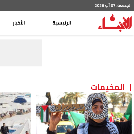
الجمعة، 07 آب 2026
الرئيسية
الأخبار
محليات
عربي دولي
إقتصاد
خاص
رياضة
المخيمات
من لبنان
ثقافة ومجتمع
منوعات