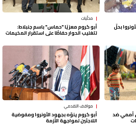
محلّيات
نروا بحلّ
أبو كروم معزيًا "حماس" باسم جنبلاط:
لتغليب الحوار حفاظًا على استقرار المخيمات
وسلامة الفلسطينيين
مواقف التقدمي
 أممي ضد
أبو كروم ينوّه بجهود الأونروا ومفوضية
ات
اللاجئين لمواجهة الأزمة