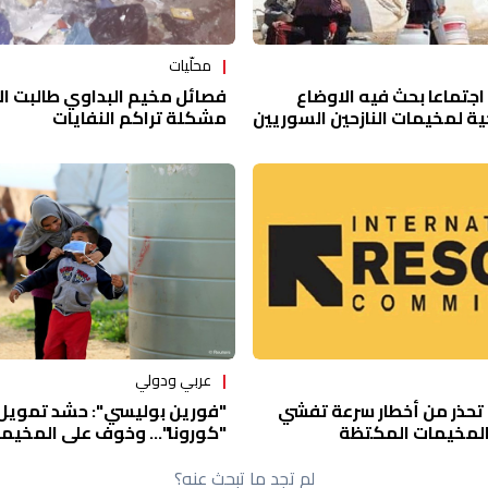
محلّيات
فصائل مخيم البداوي طالبت الأو
جتماعا بحث فيه الاوضاع
مشكلة تراكم النفايات
ية لمخيمات النازحين السوريين
عربي ودولي
تحذر من أخطار سرعة تفشي
"فورين بوليسي": حشد تمويل
"كورونا"... وخوف على المخيم
لم تجد ما تبحث عنه؟