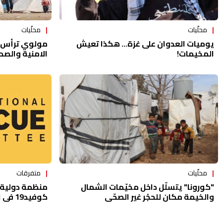
محلّيات
محلّيات
يوميات العدوان على غزة... هكذا تعيش
مولوي ترأس ا
المخيمات!
الامنية والصح
متفرقات
محلّيات
منظمة دولية 
"كورونا" يتسلّل داخل مخيّمات الشمال
كوفيد19 في المخيمات المكتظة
والخيمة مكان للحجْر غير الصحّي