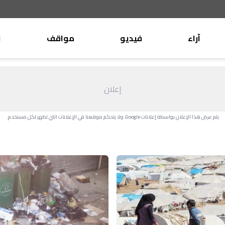
آراء
فيديو
مواقف
ا
موقف
وليد جنبلاط
الأنباء
تيمور جنبلاط
إعلان
كتّاب
الأنباء
التقدّمي
يتم عرض هذا الإعلان بواسطة إعلانات Google، ولا يتحكم موقعنا في الإعلانات التي تظهر لكل مستخدم.
منبر
مختارات
صحافة
أجنبية
بريد
القرّاء