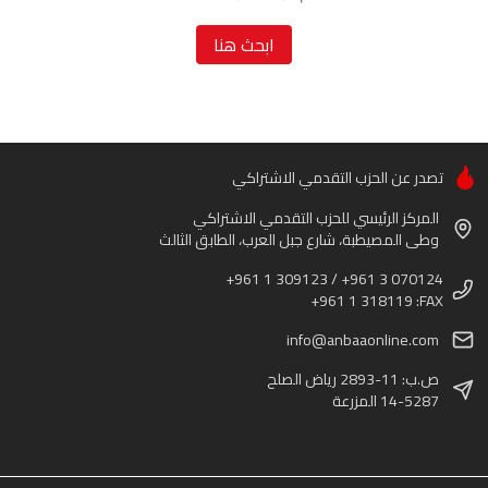
ابحث هنا
تصدر عن الحزب التقدمي الاشتراكي
المركز الرئيسي للحزب التقدمي الاشتراكي
وطى المصيطبة، شارع جبل العرب، الطابق الثالث
+961 1 309123 / +961 3 070124
+961 1 318119 :FAX
info@anbaaonline.com
ص.ب: 11-2893 رياض الصلح
14-5287 المزرعة