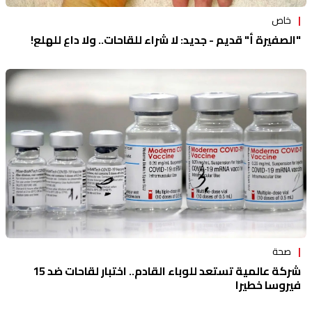
خاص
"الصفيرة أ" قديم - جديد: لا شراء للقاحات.. ولا داعٍ للهلع!
صحة
شركة عالمية تستعد للوباء القادم.. اختبار لقاحات ضد 15
فيروسا خطيرا