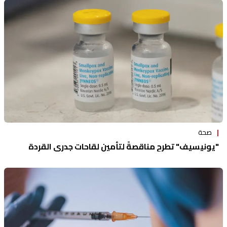
صحة
"يونيسيف" تطرح مناقصةً لتأمين لقاحات جدري القردة