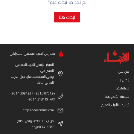
لم تجد ما تبحث عنه؟
ابحث هنا
تصدر عن الحزب التقدمي الاشتراكي
المركز الرئيسي للحزب التقدمي
الاشتراكي
من نحن
وطى المصيطبة، شارع جبل العرب،
إتصل بنا
الطابق الثالث
لإعلاناتكم
+961 1 309123 / +961 3 070124
سياسة الخصوصية
+961 1 318119 :FAX
أرشيف الأنباء القديم
info@anbaaonline.com
ص.ب: 11-2893 رياض الصلح
14-5287 المزرعة