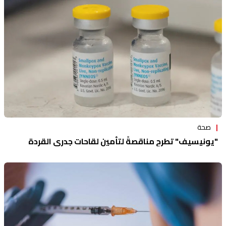
منوعات
صحة
"يونيسيف" تطرح مناقصةً لتأمين لقاحات جدري القردة