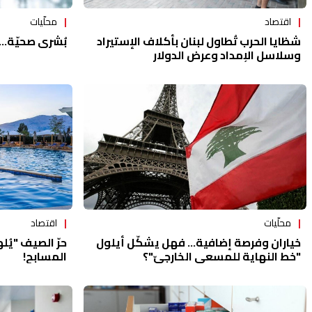
اقتصاد
محلّيات
شظايا الحرب تُطاول لبنان بأكلاف الإستيراد
بُشرى صحيّة... 
وسلاسل الإمداد وعرض الدولار
اقتصاد
محلّيات
حرّ الصيف "يُل
خياران وفرصة إضافية... فهل يشكّل أيلول
المسابح!
"خط النهاية للمسعى الخارجيّ"؟