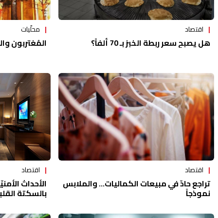
اقتصاد
محلّيات
هل يصبح سعر ربطة الخبز بـ 70 ألفاً؟
المُغتربون والع
اقتصاد
اقتصاد
تراجع حادّ في مبيعات الكماليات... والملابس
الأحداث الأمنيّ
نموذجاً
بالسكتة القلب