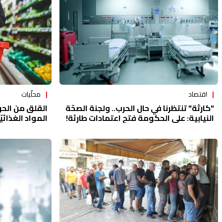
اقتصاد
محلّيات
"كارثة" تنتظرنا في حال الحرب.. ولجنة الصحّة
القلق من الحرب
النيابية: على الحكومة فتح اعتمادات طارئة!
المواد الغذائيّ