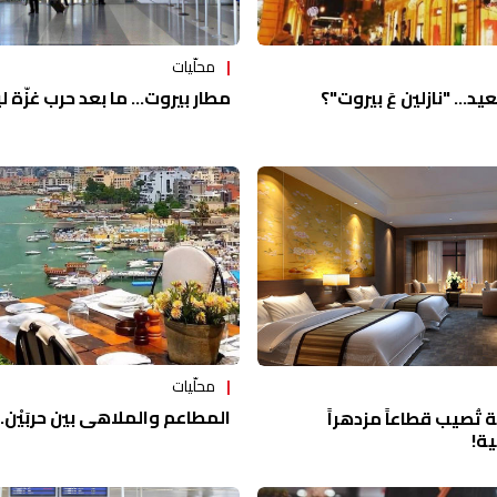
محلّيات
مطار بيروت... ما بعد حرب غزّة 
يد... "نازلين عَ بيروت"؟
محلّيات
المطاعم والملاهي بين حربَيْن.
ة تُصيب قطاعاً مزدهراً
ية!