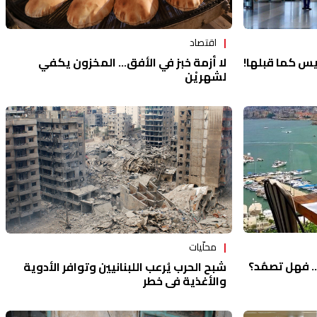
اقتصاد
لا أزمة خبز في الأفق... المخزون يكفي
ليس كما قبلها!
لشهريْن
محلّيات
.. فهل تصمُد؟
شبح الحرب يُرعب اللبنانيين وتوافر الأدوية
والأغذية في خطر