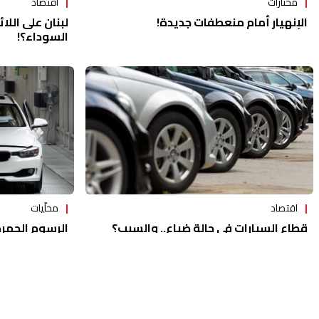
اقتصاد
مختارات
لبنان على اللائ
الإنهيار أمام منعطفات جديدة!
السوداء؟!
اقتصاد
محلّيات
قطاع السيارات في حالة ضياع.. والسبب؟
الرسوم الجمرك
للأثرياء فقط