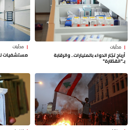
محلّيات
محلّيات
مستشفيات لبنا
أرباح تجّار الدواء بالمليارات.. والرقابة
بـ"القطّارة"