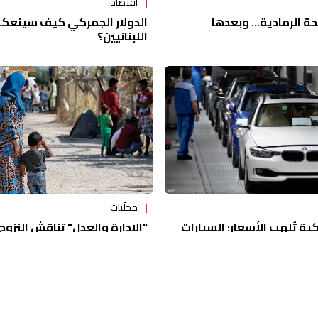
اقتصاد
حة الرمادية... وبعدها
الدولار الجمركي كيف سينعك
اللبنانيين؟
محلّيات
ية تُلهب الأسعار: السيارات
"الإدارة والعدل" تناقش النزوح:
إلى 31 ملياراً لتعويض خسائره