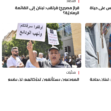
اقتصاد
قرارٌ مصيريٌّ مُرتقب: لبنان إلى القائمة
س على حياة
الرماديّة؟
محلّيات
المودعون يستأنفون تحرّكاتهم: لن يضيع
 لبنان بحاجة
حق وراءه مطالب