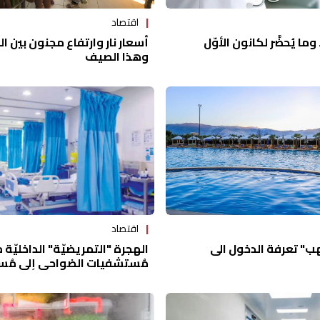
اقتصاد
أسعار نار وارتفاع مجنون بين 
وما يُحضَّر لكانون الأوّل
وهذا الصيف
اقتصاد
هب" تعرفة الدخول الى
الهجرة "التمريضيّة" الداخليّة 
مُستشفيات الضواحي إلى مُ
العاصمة وصلت إلى ذروتها!