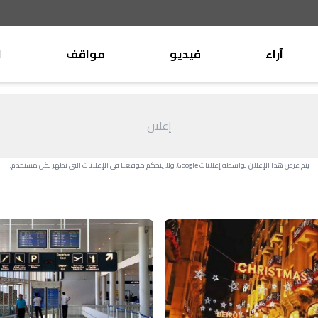
آراء
فيديو
مواقف
ا
موقف
وليد جنبلاط
الأنباء
تيمور جنبلاط
إعلان
كتّاب
الأنباء
التقدّمي
يتم عرض هذا الإعلان بواسطة إعلانات Google، ولا يتحكم موقعنا في الإعلانات التي تظهر لكل مستخدم.
منبر
مختارات
صحافة
أجنبية
بريد
القرّاء