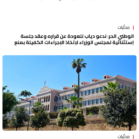
محلّيات
الوطني الحر: ندعو دياب للعودة عن قراره وعقد جلسة
إستثنائية لمجلس الوزراء لإتخاذ الإجراءات الكفيلة بمنع
الانفجار
محلّيات