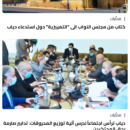
محلّيات
كتاب من مجلس النواب الى "التمييزية" حول استدعاء دياب
محلّيات
دياب ترأس اجتماعاً لدرس آلية توزيع المحروقات: تدابير صارمة
بحق المحتكرين