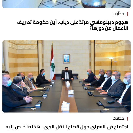
محلّيات
هجوم ديبلوماسي مرتدّ على دياب: أين حكومة تصريف
الأعمال من دورها؟
محلّيات
اجتماع في السراي حول قطاع النقل البري.. هذا ما خلص إليه