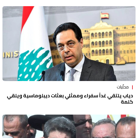
محلّيات
دياب يلتقي غداً سفراء وممثلي بعثات ديبلوماسية ويلقي
كلمة