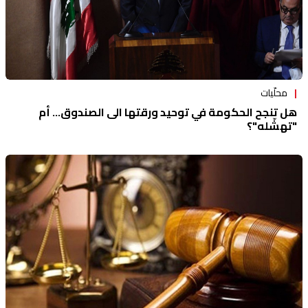
محلّيات
هل تنجح الحكومة في توحيد ورقتها الى الصندوق... أم
"تهشّله"؟