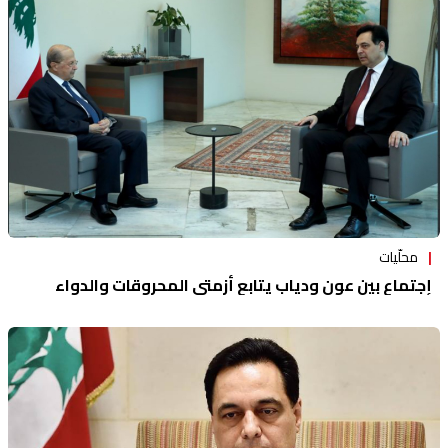
محلّيات
إجتماع بين عون ودياب يتابع أزمتي المحروقات والدواء