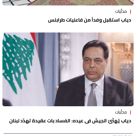
محلّيات
دياب استقبل وفداً من فاعليات طرابلس
محلّيات
دياب يُهنّئ الجيش في عيده: الفساد بات عقيدة تهدّد لبنان