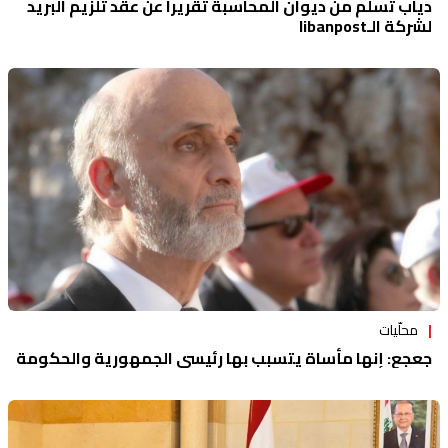
دياب تسلم من ديوان المحاسبة تقريراً عن عقد تلزيم البريد
لشركة الـlibanpost
محلّيات
جعجع: إنها مأساة يتسبب بها رئيسي الجمهورية والحكومة