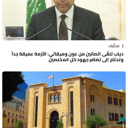
محلّيات
دياب تلقّى اتصالين من عون وميقاتي: الأزمة عميقة جداً
وتحتاج إلى تضافر جهود كل المخلصين