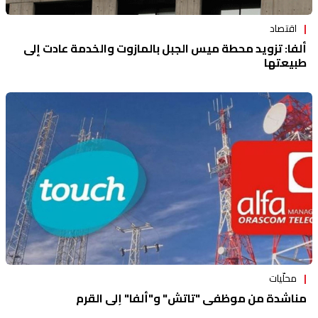
اقتصاد
ألفا: تزويد محطة ميس الجبل بالمازوت والخدمة عادت إلى
طبيعتها
محلّيات
مناشدة من موظفي "تاتش" و"ألفا" إلى القرم