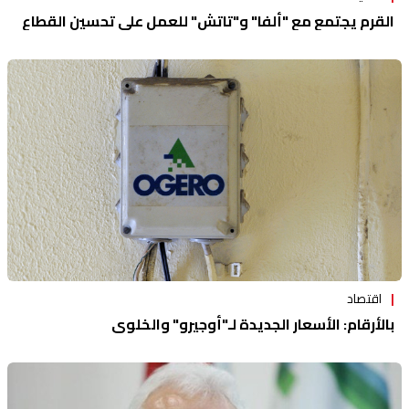
القرم يجتمع مع "ألفا" و"تاتش" للعمل على تحسين القطاع
اقتصاد
بالأرقام: الأسعار الجديدة لـ"أوجيرو" والخلوي