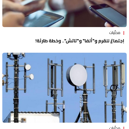
محلّيات
إجتماعٌ للقرم و"ألفا" و"تاتش".. وخطة طارئة!
محلّيات