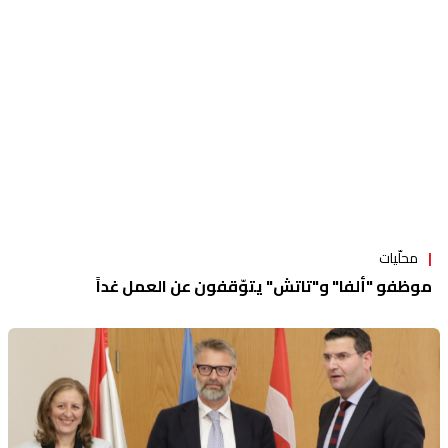
محلّيات
موظفو "ألفا" و"تاتش" يتوّقفون عن العمل غداً