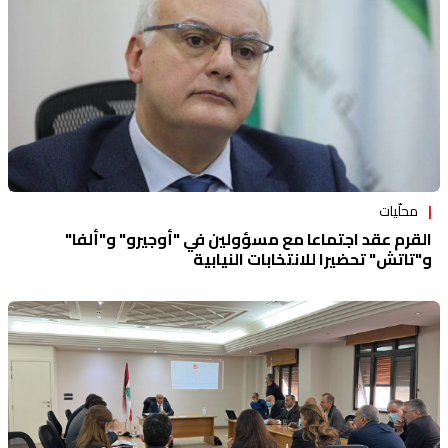
محلّيات
القرم عقد اجتماعا مع مسؤولين في "أوجيرو" و"ألفا"
و"تاتش" تحضيرا للانتخابات النيابية