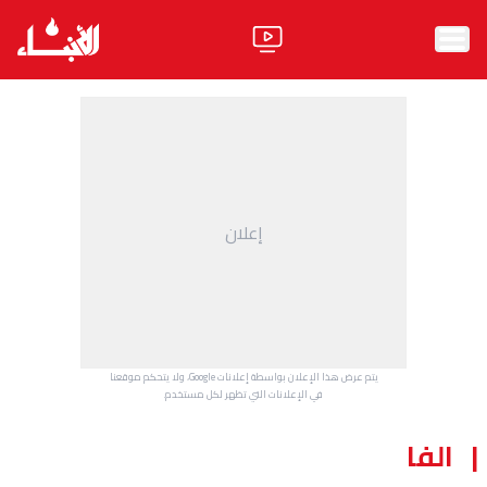
الرئيسية
الأخبار
آراء
إعلان
فيديو
مواقف
وليد جنبلاط
الحزب
يتم عرض هذا الإعلان بواسطة إعلانات Google، ولا يتحكم موقعنا
ابحث
في الإعلانات التي تظهر لكل مستخدم.
الفا
ثقافة ومجتمع