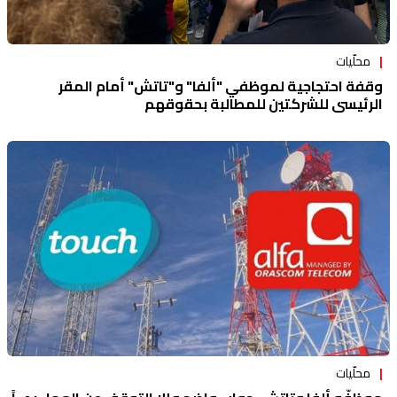
محلّيات
وقفة احتجاجية لموظفي "ألفا" و"تاتش" أمام المقر
الرئيسي للشركتين للمطالبة بحقوقهم
محلّيات