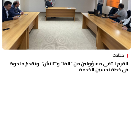
محلّيات
القرم التقى مسؤولين من "الفا" و"تاتش"..وتقدمٌ ملحوظ
في خطة تحسين الخدمة