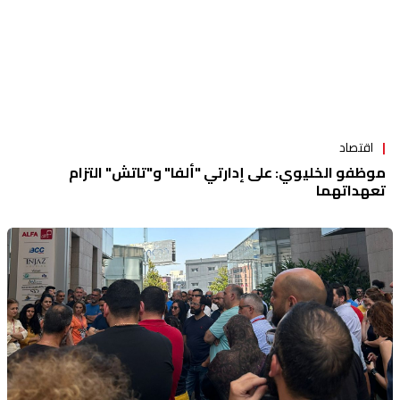
اقتصاد
موظفو الخليوي: على إدارتي "ألفا" و"تاتش" التزام
تعهداتهما