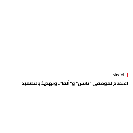
منوعات
اقتصاد
اعتصام لموظفي "تاتش" و"ألفا".. وتهديدٌ بالتصعيد