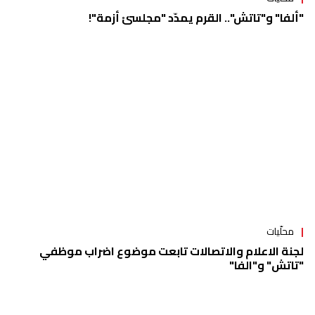
"ألفا" و"تاتش".. القرم يمدّد "مجلسيْ أزمة"!
محلّيات
لجنة الاعلام والاتصالات تابعت موضوع اضراب موظفي
"تاتش" و"الفا"