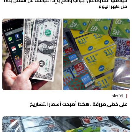
موظفّو ألفا وتاتش: جواب واضح وإلا التوقف عن العمل بدءاً
من ظهر اليوم
اقتصاد
على خطى صيرفة.. هكذا أصبحت أسعار التشاريخ