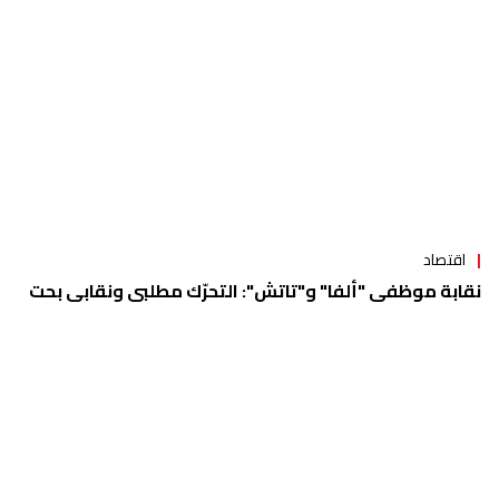
اقتصاد
نقابة موظفي "ألفا" و"تاتش": التحرّك مطلبي ونقابي بحت