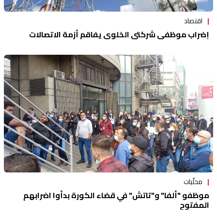
اقتصاد
إضراب موظفي شركتي الخلوي يفاقم أزمة الاتصالات
محلّيات
موظفو "ألفا" و"تاتش" في قضاء الكورة بدأوا اضرابهم
المفتوح