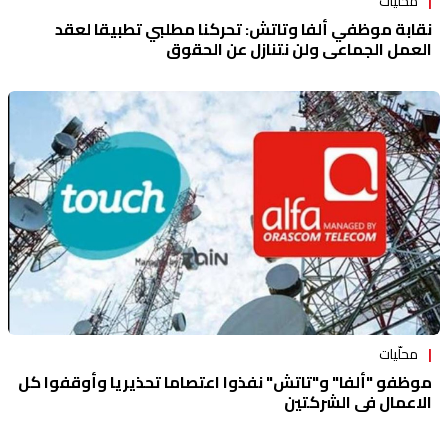
محلّيات
نقابة موظفي ألفا وتاتش: تحركنا مطلبي تطبيقا لعقد
العمل الجماعي ولن نتنازل عن الحقوق
محلّيات
موظفو "ألفا" و"تاتش" نفذوا اعتصاما تحذيريا وأوقفوا كل
الاعمال في الشركتين