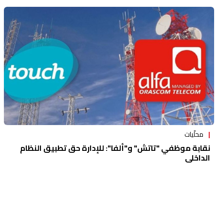
محلّيات
نقابة موظفي "تاتش" و"ألفا": للإدارة حق تطبيق النظام
الداخلي