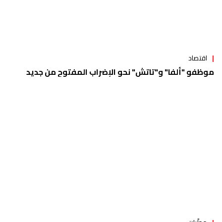
اقتصاد
موظفو "ألفا" و"تاتش" نحو الإضراب المفتوح من جديد