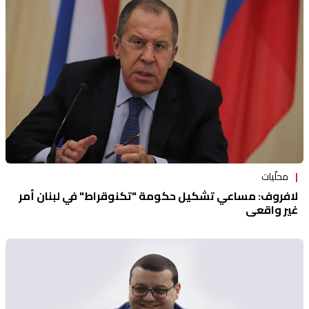
محلّيات
لافروف: مساعي تشكيل حكومة "تكنوقراط" في لبنان أمر
غير واقعي