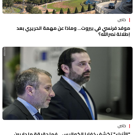
خاص
موفد فرنسي في بيروت... وماذا عن مهمة الحريري بعد
إطلالة نصرالله؟
خاص
"الأنباء" تكشف خفايا الكواليس... فما حقيقة ما دار بين