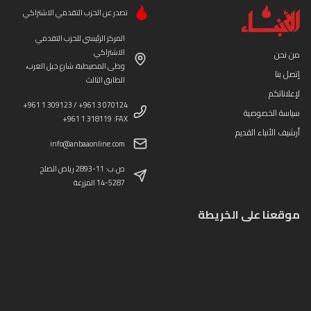
تصدر عن الحزب التقدمي الاشتراكي
المركز الرئيسي للحزب التقدمي
الاشتراكي
من نحن
وطى المصيطبة، شارع جبل العرب،
إتصل بنا
الطابق الثالث
لإعلاناتكم
+961 1 309123 / +961 3 070124
سياسة الخصوصية
+961 1 318119 :FAX
أرشيف الأنباء القديم
info@anbaaonline.com
ص.ب: 11-2893 رياض الصلح
14-5287 المزرعة
موقعنا على الخريطة