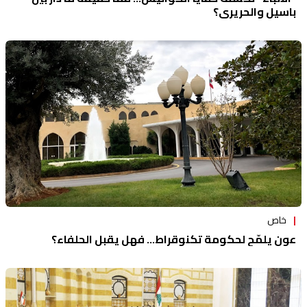
باسيل والحريري؟
خاص
عون يلمّح لحكومة تكنوقراط... فهل يقبل الحلفاء؟