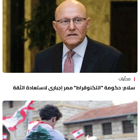
منوعات
محلّيات
سلام: حكومة "التكنوقراط" ممر إجباري لاستعادة الثقة