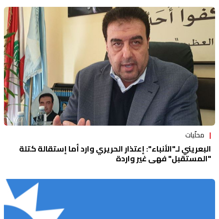
محلّيات
البعريني لـ"الأنباء": إعتذار الحريري وارد أما إستقالة كتلة
"المستقبل" فهي غير واردة