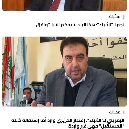
محلّيات
نجم لـ"الأنباء": هذا البلد لا يحكم الا بالتوافق
محلّيات
البعريني لـ"الأنباء": إعتذار الحريري وارد أما إستقالة كتلة
"المستقبل" فهي غير واردة