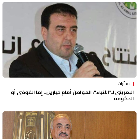
محلّيات
البعريني لـ"الأنباء": المواطن أمام خيارين.. إما الفوضى أو
الحكومة