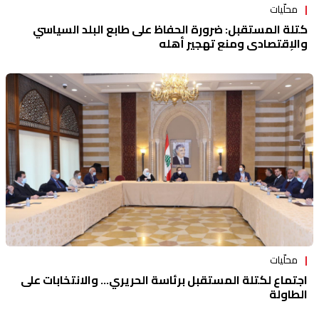
محلّيات
كتلة المستقبل: ضرورة الحفاظ على طابع البلد السياسي
والإقتصادي ومنع تهجير أهله
محلّيات
اجتماع لكتلة المستقبل برئاسة الحريري... والانتخابات على
الطاولة