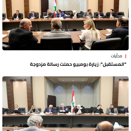
محلّيات
"المستقبل": زيارة بومبيو حملت رسالة مزدوجة