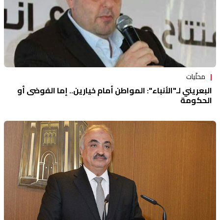
محلّيات
البعريني لـ"الأنباء": المواطن أمام خيارين.. إما الفوضى أو
الحكومة