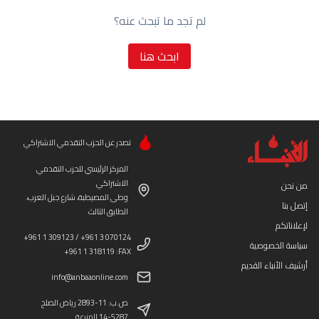
لم تجد ما تبحث عنه؟
ابحث هنا
تصدر عن الحزب التقدمي الاشتراكي
المركز الرئيسي للحزب التقدمي
الاشتراكي
من نحن
وطى المصيطبة، شارع جبل العرب،
إتصل بنا
الطابق الثالث
لإعلاناتكم
+961 1 309123 / +961 3 070124
سياسة الخصوصية
+961 1 318119 :FAX
أرشيف الأنباء القديم
info@anbaaonline.com
ص.ب: 11-2893 رياض الصلح
14-5287 المزرعة