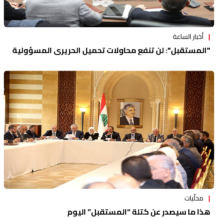
أخبار الساعة
"المستقبل": لن تنفع محاولات تحميل الحريري المسؤولية
محلّيات
هذا ما سيصدر عن كتلة “المستقبل” اليوم