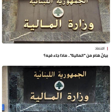
اقتصاد
بيانٌ هام من "المالية".. ماذا جاء فيه؟