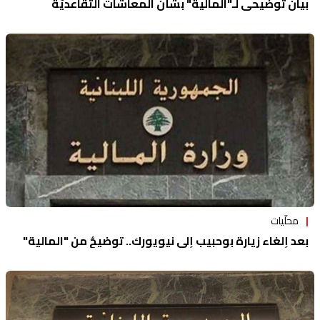
بيان توضيحي لـ"المالية" بشأن المعاشات التقاعديّة
محلّيات
بعد إلغاء زيارة بوحبيب إلى نيويورك.. توضيحٌ من "المالية"