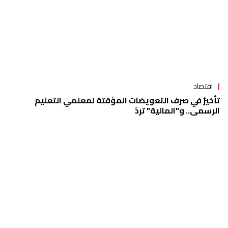
اقتصاد
تأخيرٌ في صرف التعويضات المؤقتة لمعلمي التعليم
الرسمي.. و"المالية" تردّ