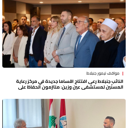
مواقف تيمور جنبلاط
النائب جنبلاط رعى افتتاح اقساما جديدة في مركز رعاية
المسنّين لمستشفى عين وزين: ملتزمون الحفاظ على
المؤسسة ودعم تطويرها