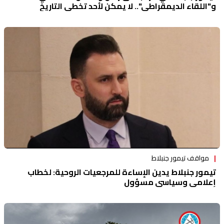
و"اللقاء الديمقراطي".. لا يمكن لأحد تخطي التاريخ
مواقف تيمور جنبلاط
تيمور جنبلاط يدين الإساءة للمرجعيات الروحية: لخطاب
إعلامي وسياسي مسؤول