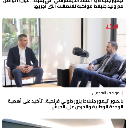
تيمور جنبلاط و"اللقاء الديمقراطي" في بعبدا... عون: أتواصل
مع وليد جنبلاط مواكبة للاتصالات التي أجريها
مواقف التقدمي
بالصور: تيمور جنبلاط يزور طوني فرنجية.. تأكيد على أهمية
الوحدة الوطنية والحرص على الجيش