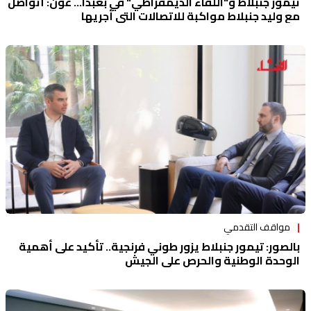
تيمور جنبلاط و"اللقاء الديمقراطي" في بعبدا... عون: أتواصل
مع وليد جنبلاط مواكبة للاتصالات التي أجريها
مواقف التقدمي
بالصور: تيمور جنبلاط يزور طوني فرنجية.. تأكيد على أهمية
الوحدة الوطنية والحرص على الجيش