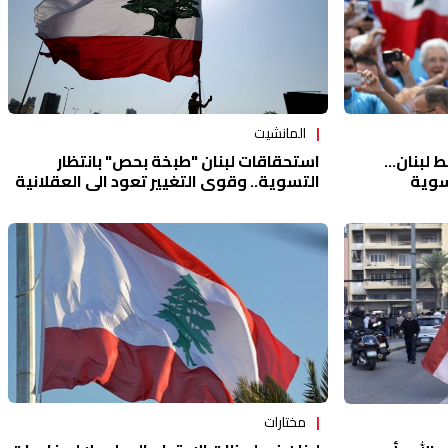
المانشيت
لبنان...
استحقاقات لبنان "طبخة بحص" بانتظار
سوية
التسوية.. وقوى التغيير تعود الى العقلانية
مختارات