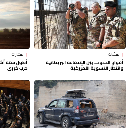
مختارات
محلّيات
أطول ستة أشه
أفواج الحدود... بين الإندفاعة البريطانية
حرب كبرى
وانتظار التسوية الأميركية