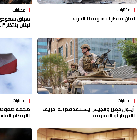
مختارات
مختارات
لبنان ينتظر التسوية لا الحرب
سباق سعودي إ
لبنان ينتظر "ا
مختارات
مختارات
أيلول خطير والجيش يستنفد قدراته: خريف
هجمة ضغوط عل
الانهيار أو التسوية
الارتطام القا