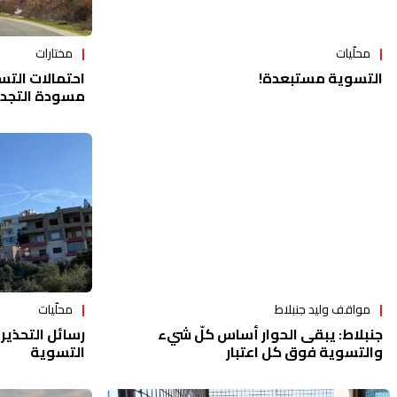
محلّيات
مختارات
التسوية مستبعدة!
احتمالات التسوي
مسودة التجدي
محلّيات
مواقف وليد جنبلاط
رسائل التحذير ت
جنبلاط: يبقى الحوار أساس كلّ شيء
التسوية
والتسوية فوق كل اعتبار