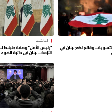
المانشيت
لتسوية... وقائع تضع لبنان في
"رئيس الأمل" وصفة جنبلاط لل
الأزمة... لبنان في دائرة الضوء 
على القاهرة