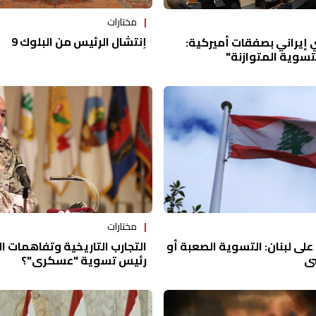
مختارات
إنتشال الرئيس من البلوك 9
يراني بصفقات أميركية:
لتسوية المتوازنة"
مختارات
التجارب التاريخية وتفاهمات 
ى لبنان: التسوية الصعبة أو
رئيس تسوية "عسكري"؟
سي