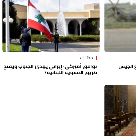
مختارات
توافق أميركي-إيراني يهدئ الجنوب ويفتح
ع الجيش
طريق التسوية اللبنانية؟