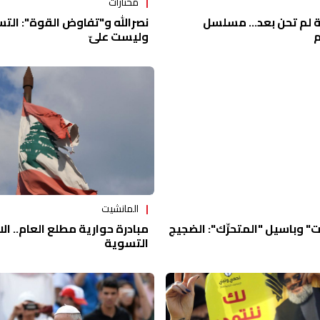
مختارات
 لم تحن بعد... مسلسل
نصرالله و"تفاوض القوة": ال
م
وليست عليّ
المانشيت
مبادرة حوارية مطلع العام.. ال
بت" وباسيل "المتحرِّك": الضجيج
التسوية