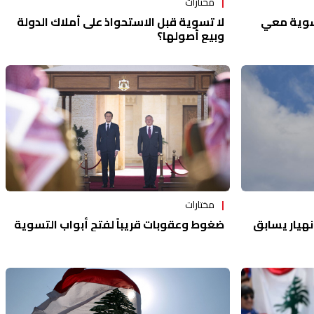
مختارات
لا تسوية قبل الاستحواذ على أملاك الدولة
تسوية معي
وبيع أصولها؟
مختارات
انهيار يسابق
ضغوط وعقوبات قريباً لفتح أبواب التسوية