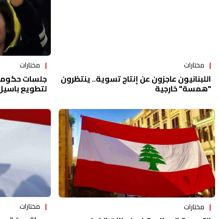
مختارات
مختارات
جلسات حكومي
اللبنانيون عاجزون عن إنتاج تسوية.. ينتظرون
لتطويع باسيل..
"همسة" خارجية
السياسي تمهيد
مختارات
مختارات