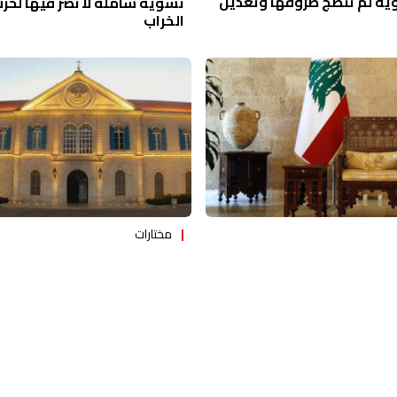
ية لم تنضج ظروفها وتعديل
تسوية شاملة لا نصر فيها لحزب 
الخراب
مختارات
 الرئاسية بدأ: تكرار تجربة عون
بكركي وسينودسها: آخر محاولا
المسيحيين والرئاسة والبلد