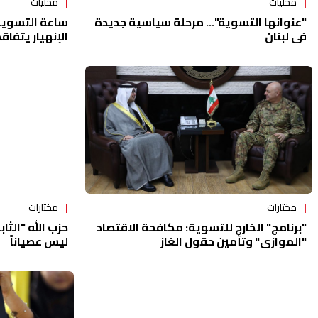
محلّيات
محلّيات
ساعة التسوية
"عنوانها التسوية"... مرحلة سياسية جديدة
الإنهيار يتفاق
في لبنان
مختارات
مختارات
"برنامج" الخارج للتسوية: مكافحة الاقتصاد
حزب الله "الثا
"الموازي" وتأمين حقول الغاز
ليس عصياناً