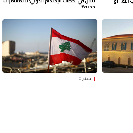
لبنان في لحظات الإحتدام الدولي: لا لمغامرات
الله.. أو
جديدة!
مختارات
خفايا تسوية 2016 تتجدد بأوهام الغاز
ت إنقاذ
والصندوق السيادي