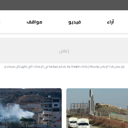
آراء
فيديو
مواقف
ا
موقف
وليد جنبلاط
الأنباء
تيمور جنبلاط
إعلان
كتّاب
الأنباء
التقدّمي
يتم عرض هذا الإعلان بواسطة إعلانات Google، ولا يتحكم موقعنا في الإعلانات التي تظهر لكل مستخدم.
منبر
مختارات
صحافة
أجنبية
بريد
القرّاء