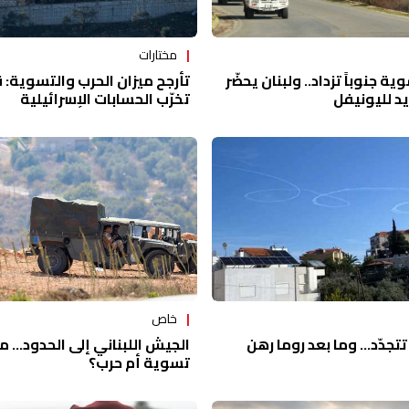
مختارات
تأرجح ميزان الحرب والتسوية: 
ة جنوباً تزداد.. ولبنان يحضّر
تخرّب الحسابات الإسرائيلية
د لليونيفل
خاص
الجيش اللبناني إلى الحدود... ما
تجدّد... وما بعد روما رهن
تسوية أم حرب؟