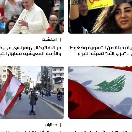
المانشيت
حراك فاتيكاني وفرنسي على خط 
ة بديلة من التسوية وضغوط
والأزمة المعيشية تسابق الت
. "حزب الله" لتعبئة الفراغ
اً لفرض فرنجية!
مختارات