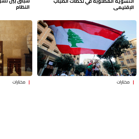
سباق بين تسو
التسوية المطلوبة في لحظات الضباب
النظام
الإقليمي
مختارات
مختارات
زمن الانتخابات
ضرورة إنتاج تسوية داخلية: المراوحة
يمزّق لبنان
الإقليمية والدولية مديدة