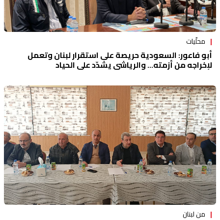
محلّيات
أبو فاعور: السعودية حريصة على استقرار لبنان وتعمل
لإخراجه من أزمته... والرياشي يشدّد على الحياد
من لبنان