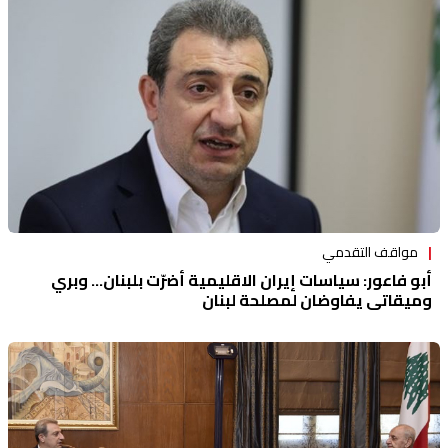
منوعات
مواقف التقدمي
أبو فاعور: سياسات إيران الاقليمية أضرّت بلبنان... وبري
وميقاتي يفاوضان لمصلحة لبنان