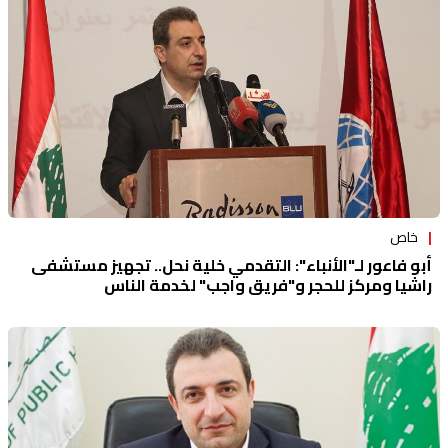
خاص
أبو فاعور لـ"الأنباء": التقدمي خلية نحل.. تجهيز مستشفى
راشيا ومركزٍ للحجر و"فريق واجب" لخدمة الناس