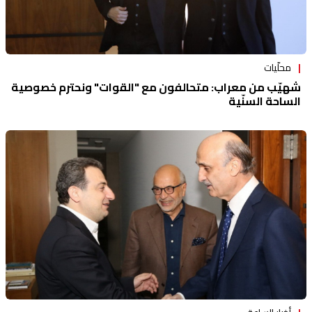
محلّيات
شهيّب من معراب: متحالفون مع "القوات" ونحترم خصوصية
الساحة السنّية