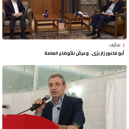
محلّيات
أبو فاعور زارَ برّي.. وعرضٌ للأوضاع العامة