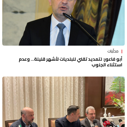
محلّيات
أبو فاعور: لتمديد تقني للبلديات لأشهر قليلة... وعدم
استثناء الجنوب