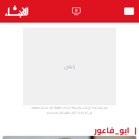
الرئيسية
الأخبار
آراء
إعلان
فيديو
مواقف
وليد جنبلاط
الحزب
يتم عرض هذا الإعلان بواسطة إعلانات Google، ولا يتحكم موقعنا
ابحث
في الإعلانات التي تظهر لكل مستخدم.
ابو_فاعور
ثقافة ومجتمع