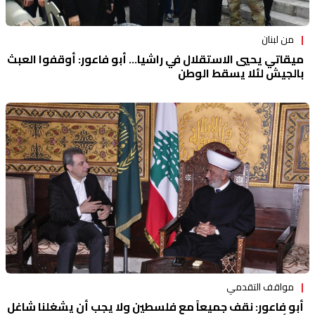
من لبنان
ميقاتي يحيي الاستقلال في راشيا... أبو فاعور: أوقفوا العبث
بالجيش لئلا يسقط الوطن
مواقف التقدمي
أبو فاعور: نقف جميعاً مع فلسطين ولا يجب أن يشغلنا شاغل