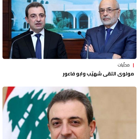
محلّيات
مولوي التقى شهيّب وابو فاعور