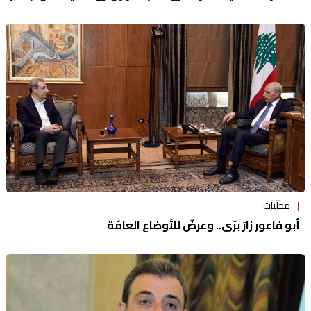
محلّيات
أبو فاعور زارَ برّي.. وعرضٌ للأوضاع العامّة