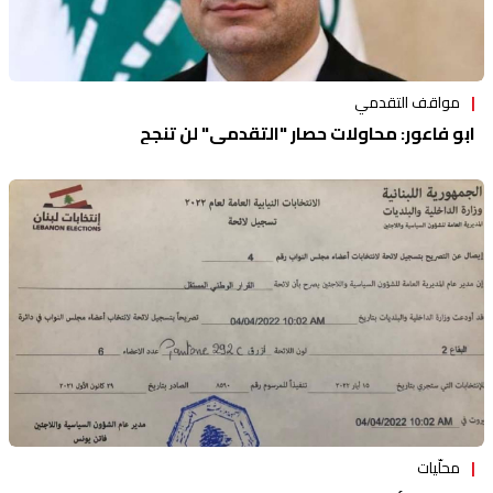
مواقف التقدمي
ابو فاعور: محاولات حصار "التقدمي" لن تنجح
محلّيات