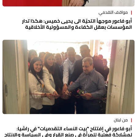
مواقف التقدمي
أبو فاعور موجهاً التحيّة الى يحيى خميس: هكذا تدار
المؤسسات بعقل الكفاءة والمسؤولية الأخلاقية
من لبنان
أبو فاعور في إفتتاح "بيت النساء التقدميات" في راشيا:
لمشاركة فعلية للمرأة في صنع القرار وفي السياسة والإنتاج