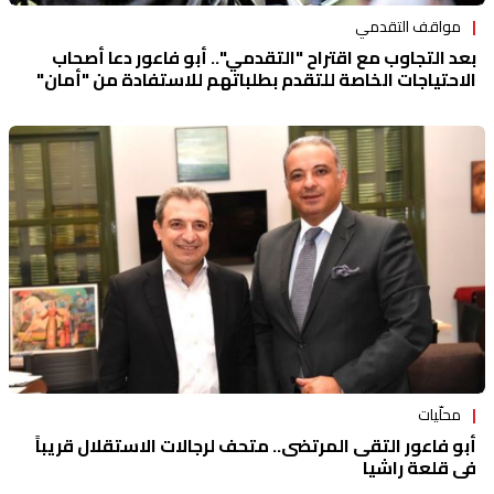
مواقف التقدمي
بعد التجاوب مع اقتراح "التقدمي".. أبو فاعور دعا أصحاب
الاحتياجات الخاصة للتقدم بطلباتهم للاستفادة من "أمان"
محلّيات
أبو فاعور التقى المرتضى.. متحف لرجالات الاستقلال قريباً
في قلعة راشيا