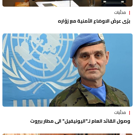
محلّيات
برّي عرضَ الاوضاع الأمنية مع زوّاره
محلّيات
وصول القائد العام لـ"اليونيفيل" الى مطار بيروت