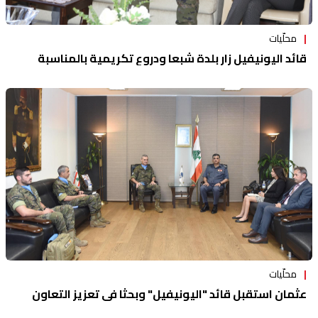
محلّيات
قائد اليونيفيل زار بلدة شبعا ودروع تكريمية بالمناسبة
محلّيات
عثمان استقبل قائد "اليونيفيل" وبحثا في تعزيز التعاون