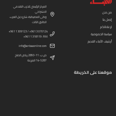
المركز الرئيسي للحزب التقدمي
الاشتراكي
من نحن
وطى المصيطبة، شارع جبل العرب،
إتصل بنا
الطابق الثالث
لإعلاناتكم
+961 1 309123 / +961 3 070124
سياسة الخصوصية
+961 1 318119 :FAX
أرشيف الأنباء القديم
info@anbaaonline.com
ص.ب: 11-2893 رياض الصلح
14-5287 المزرعة
موقعنا على الخريطة