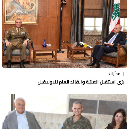
محلّيات
برّي استقبل العليّة والقائد العام لليونيفيل