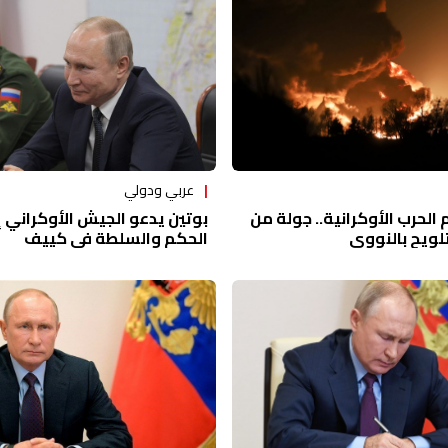
عربي ودولي
الحرب الأوكرانية.. جولة من
بوتين يدعو الجيش الأوكراني إ
لويح بالنووي
الحكم والسلطة في كييف