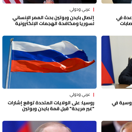
عربي ودولي
إتصال بايدن وبوتين بحث الممر الإنساني
عدة في
لسوريا ومكافحة الهجمات الإلكترونية
صابات
عربي ودولي
روسيا: على الولايات المتحدة توقع إشارات
لروسية في
"غير مريحة" قبل قمة بايدن وبوتين