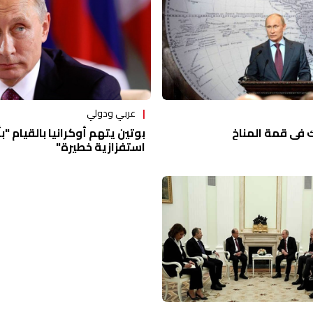
عربي ودولي
 في قمة المناخ
بوتين يتهم أوكرانيا بالقيام "
استفزازية خطيرة"