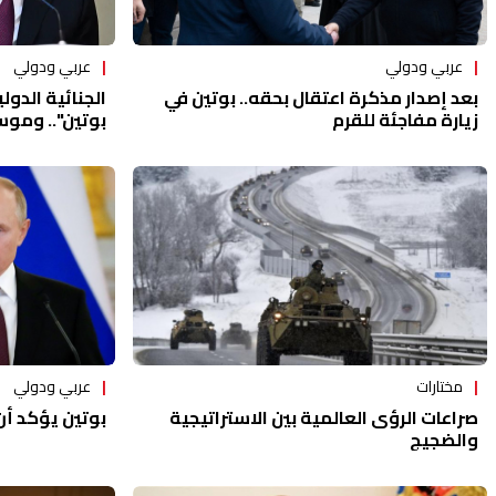
عربي ودولي
عربي ودولي
الجنائية الدول
بعد إصدار مذكرة اعتقال بحقه.. بوتين في
بوتين".. وموس
زيارة مفاجئة للقرم
مختارات
عربي ودولي
صراعات الرؤى العالمية بين الاستراتيجية
بوتين يؤكد أن
والضجيج