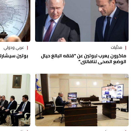
محلّيات
عربي ودولي
ماكرون يعرب لبوتين عن "قلقه البالغ حيال
بوتين سيشارك
الوضع الصحي لنافالني"