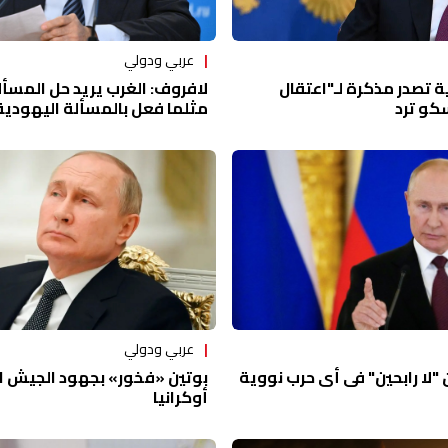
عربي ودولي
ية تصدر مذكرة لـ"اعتقال
لافروف: الغرب يريد حل المسأل
كو ترد
مثلما فعل بالمسألة اليهودية
عربي ودولي
 "لا رابحين" في أي حرب نووية
بوتين «فخور» بجهود الجيش 
أوكرانيا