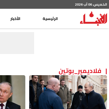
الخميس، 06 آب 2026
الرئيسية
الأخبار
محليات
عربي دولي
إقتصاد
خاص
رياضة
فلاديمير_بوتين
من لبنان
ثقافة ومجتمع
منوعات