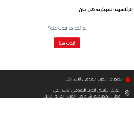
الرئاسية المبكرة: هل حان
لم تجد ما تبحث عنه؟
ابحث هنا
تصدر عن الحزب التقدمي الاشتراكي
المركز الرئيسي للحزب التقدمي الاشتراكي
وطى المصيطبة، شارع جبل العرب، الطابق الثالث
+961 1 309123 / +961 3 070124
+961 1 318119 :FAX
info@anbaaonline.com