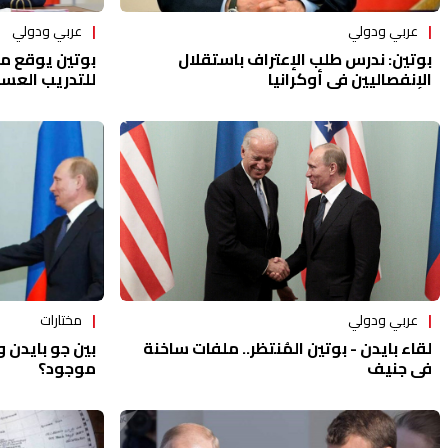
عربي ودولي
عربي ودولي
بوتين يوقع مر
بوتين: ندرس طلب الإعتراف باستقلال
للتدريب العس
الإنفصاليين في أوكرانيا
عربي ودولي
مختارات
لقاء بايدن - بوتين المُنتظر.. ملفات ساخنة
بين جو بايدن و
في جنيف
موجود؟