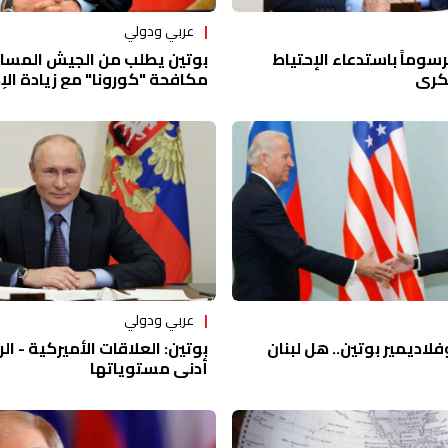
عربي ودولي
سوماً باستدعاء الإحتياط
بوتين يطلب من الجيش المسا
كري
مكافحة "كورونا" مع زيادة الإ
عربي ودولي
فلاديمير بوتين.. هل لبنان
بوتين: العلاقات الأميركية - ا
أدنى مستوياتها