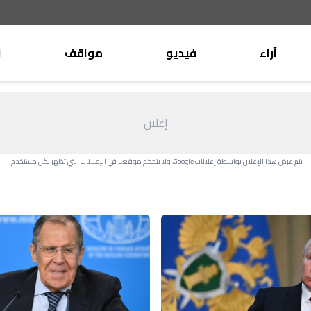
آراء
فيديو
مواقف
ا
موقف
وليد جنبلاط
الأنباء
تيمور جنبلاط
إعلان
كتّاب
الأنباء
التقدّمي
يتم عرض هذا الإعلان بواسطة إعلانات Google، ولا يتحكم موقعنا في الإعلانات التي تظهر لكل مستخدم.
منبر
مختارات
صحافة
أجنبية
بريد
القرّاء