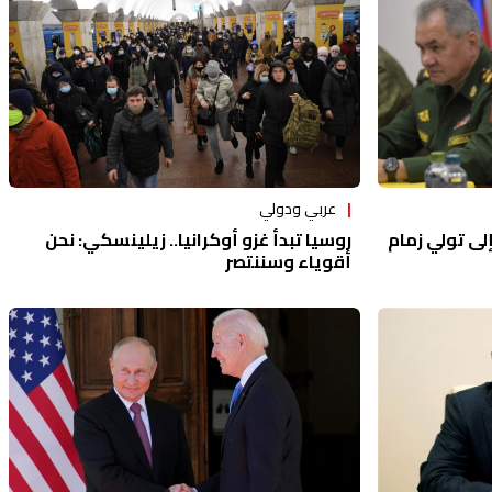
عربي ودولي
روسيا تبدأ غزو أوكرانيا.. زيلينسكي: نحن
لى تولي زمام
أقوياء وسننتصر