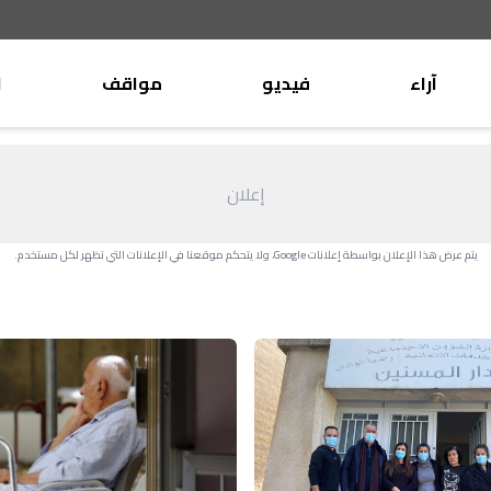
آراء
فيديو
مواقف
ا
موقف
وليد جنبلاط
الأنباء
تيمور جنبلاط
إعلان
كتّاب
الأنباء
التقدّمي
يتم عرض هذا الإعلان بواسطة إعلانات Google، ولا يتحكم موقعنا في الإعلانات التي تظهر لكل مستخدم.
منبر
مختارات
صحافة
أجنبية
بريد
القرّاء