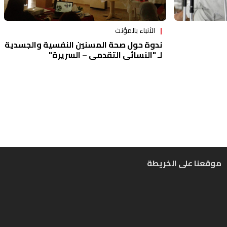
الأنباء بالمؤنث
ندوة حول صحة المسنين النفسية والجسدية
لـ "النسائي التقدمي – السريرة"
موقعنا على الخريطة