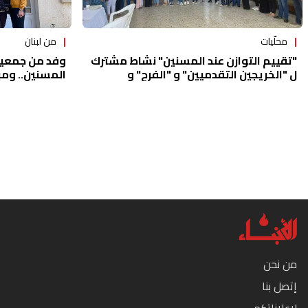
محلّيات
من لبنان
"تقييم التوازن عند المسنين" نشاط مشترك
وفد من جمعية "
ل "الخريجين التقدميين" و "الفرح" و
المسنين.. ومبل
"التقدمي"_ الجديدة-بقعاتا
من نحن
إتصل بنا