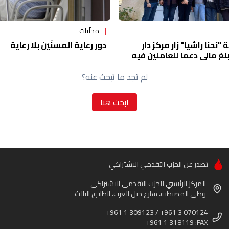
محلّيات
نحنا راشيا" زار مركز دار
دور رعاية المسنّين بلا رعاية
غ مالي دعماً للعاملين فيه
لم تجد ما تبحث عنه؟
ابحث هنا
تصدر عن الحزب التقدمي الاشتراكي
المركز الرئيسي للحزب التقدمي الاشتراكي
وطى المصيطبة، شارع جبل العرب، الطابق الثالث
+961 1 309123 / +961 3 070124
+961 1 318119 :FAX