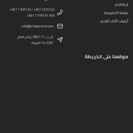
لإعلاناتكم
+961 1 309123 / +961 3 070124
سياسة الخصوصية
+961 1 318119 :FAX
أرشيف الأنباء القديم
info@anbaaonline.com
ص.ب: 11-2893 رياض الصلح
14-5287 المزرعة
موقعنا على الخريطة