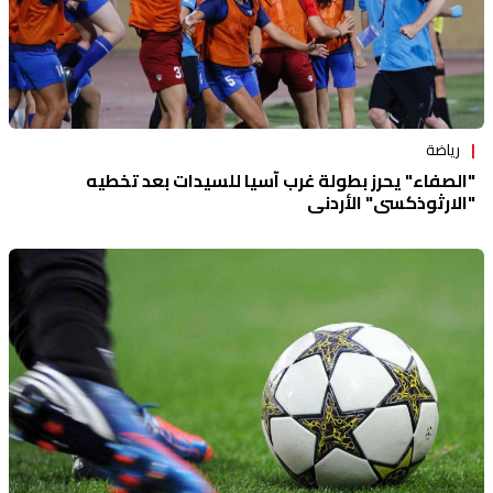
رياضة
"الصفاء" يحرز بطولة غرب آسيا للسيدات بعد تخطيه
"الارثوذكسي" الأردني