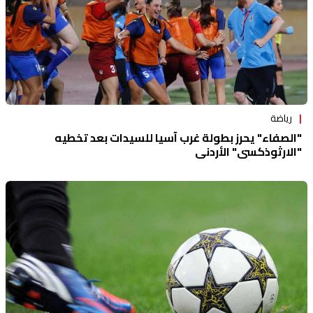
رياضة
"الصفاء" يحرز بطولة غرب آسيا للسيدات بعد تخطيه
"الارثوذكسي" الأردني