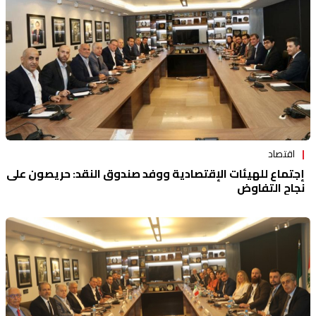
اقتصاد
إجتماع للهيئات الإقتصادية ووفد صندوق النقد: حريصون على
نجاح التفاوض