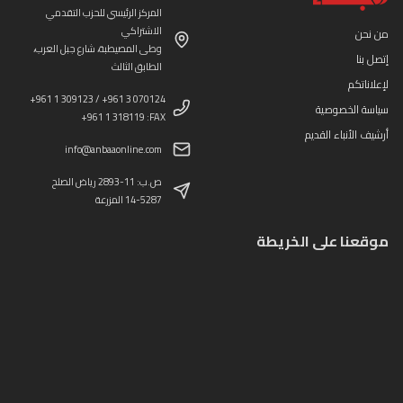
المركز الرئيسي للحزب التقدمي
الاشتراكي
من نحن
وطى المصيطبة، شارع جبل العرب،
إتصل بنا
الطابق الثالث
لإعلاناتكم
+961 1 309123 / +961 3 070124
سياسة الخصوصية
+961 1 318119 :FAX
أرشيف الأنباء القديم
info@anbaaonline.com
ص.ب: 11-2893 رياض الصلح
14-5287 المزرعة
موقعنا على الخريطة