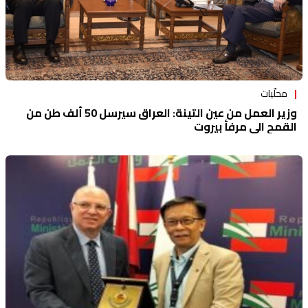
محلّيات
وزير العمل من عين التينة: العراق سيرسل 50 ألف طن من
القمح الى مرفأ بيروت