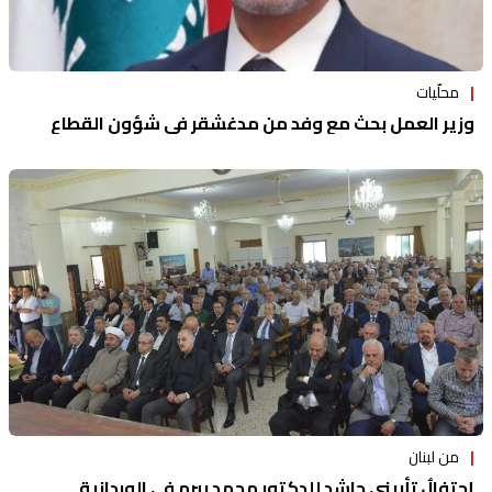
محلّيات
وزير العمل بحث مع وفد من مدغشقر في شؤون القطاع
من لبنان
إحتفالٌ تأبيني حاشد للدكتور محمد بيرم في الوردانية