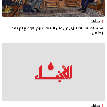
محلّيات
سلسلة لقاءات لبرّي في عين التينة.. بيرم: الوضع لم يعد
يحتمل
محلّيات