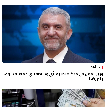
محلّيات
وزير العمل في مذكرة ادارية: أي وساطة لأي معاملة سوف
يتم ردّها