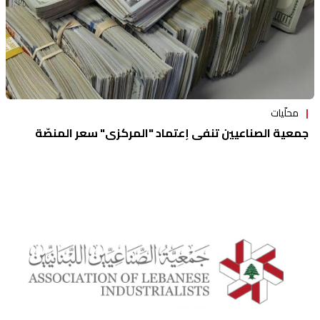
محلّيات
جمعية الصناعيين تنفي إعتماد "المركزي" سعر المنصّة