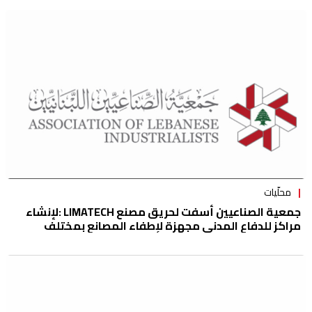
محلّيات
جمعية الصناعيين أسفت لحريق مصنع LIMATECH :لإنشاء
مراكز للدفاع المدني مجهزة لإطفاء المصانع بمختلف
المناطق الصناعية