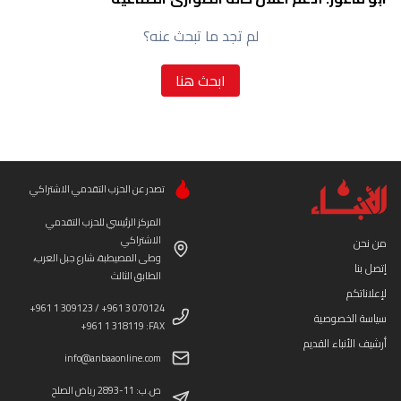
لم تجد ما تبحث عنه؟
ابحث هنا
تصدر عن الحزب التقدمي الاشتراكي
المركز الرئيسي للحزب التقدمي
الاشتراكي
من نحن
وطى المصيطبة، شارع جبل العرب،
إتصل بنا
الطابق الثالث
لإعلاناتكم
+961 1 309123 / +961 3 070124
سياسة الخصوصية
+961 1 318119 :FAX
أرشيف الأنباء القديم
info@anbaaonline.com
ص.ب: 11-2893 رياض الصلح