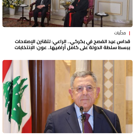
محلّيات
قداس عيد الفصح في بكركي.. الراعي: لتقترن الإصلاحات
ببسط سلطة الدولة على كامل أراضيها.. عون: الإنتخابات
النيابية في موعدها