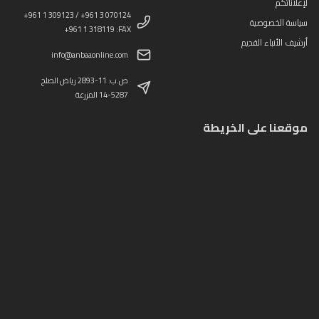
لإعلاناتكم
+961 1 309123 / +961 3 070124
سياسة الخصوصية
+961 1 318119 :FAX
أرشيف الأنباء القديم
info@anbaaonline.com
ص.ب: 11-2893 رياض الصلح
14-5287 المزرعة
موقعنا على الخريطة