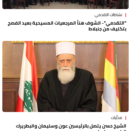
نشاطات التقدمي
"التقدمي"- الشوف هنأ المرجعيات المسيحية بعيد الفصح
بتكليف من جنبلاط
محلّيات
الشيخ حسن يتصل بالرئيسين عون وسليمان والبطريرك