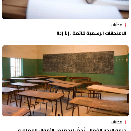
محلّيات
الامتحانات الرسمية قائمة.. إلاّ إذا!
محلّيات
جبهة التحرر العُمالي تُحذّر: لتخصيص الأموال المطلوبة