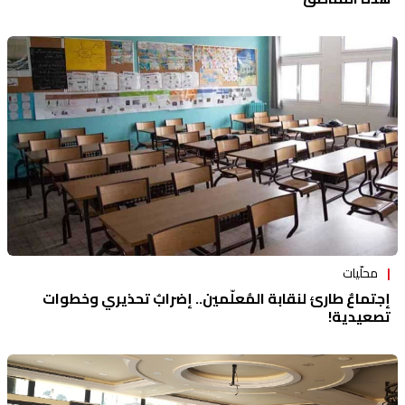
محلّيات
إجتماعٌ طارئ لنقابة المُعلّمين.. إضرابٌ تحذيري وخطوات
تصعيدية!