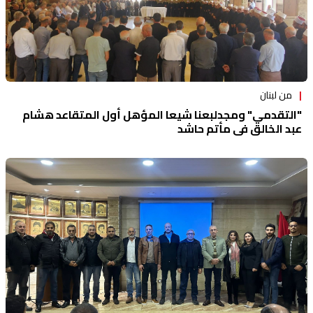
من لبنان
"التقدمي" ومجدلبعنا شيعا المؤهل أول المتقاعد هشام
عبد الخالق في مأتم حاشد