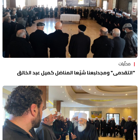
محلّيات
"التقدمي" ومجدلبعنا شيّعا المناضل كميل عبد الخالق