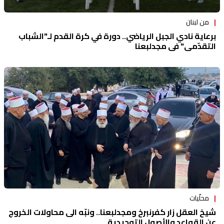
من لبنان
برعاية نادي الجبل الرياضي.. دورة في كرة القدم لـ"الشباب
التقدّمي" في مجدلبعنا
محلّيات
شيخ العقل زار كفرنبرخ ومجدلبعنا.. ونبّه الى محاولات الخروج
عن القواعد والأصول التوحيدية