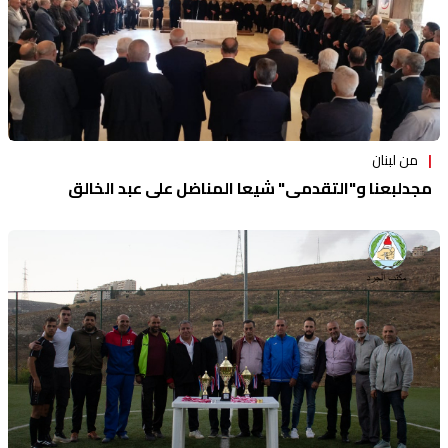
من لبنان
مجدلبعنا و"التقدمي" شيعا المناضل علي عبد الخالق