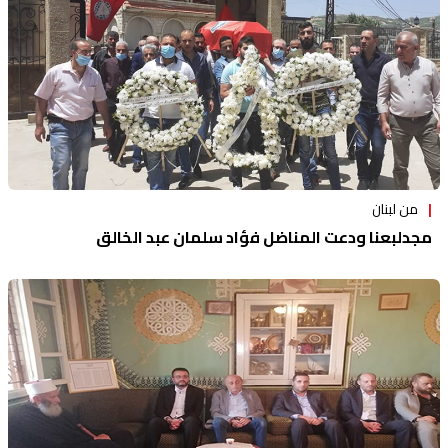
من لبنان
مجدلبعنا ودعت المناضل فؤاد سلمان عبد الخالق