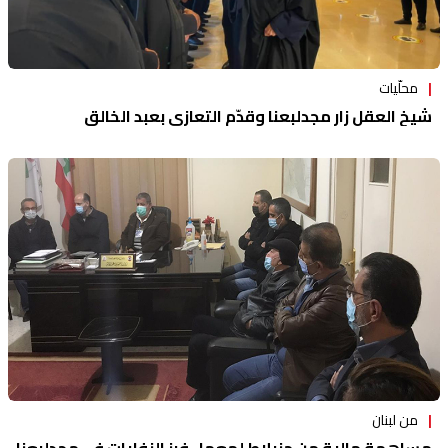
محلّيات
شيخ العقل زار مجدلبعنا وقدّم التعازي بعبد الخالق
من لبنان