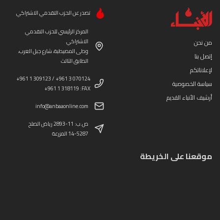
تصدر عن الحزب التقدمي الاشتراكي
المركز الرئيسي للحزب التقدمي
الاشتراكي
من نحن
وطى المصيطبة، شارع جبل العرب،
إتصل بنا
الطابق الثالث
لإعلاناتكم
+961 1 309123 / +961 3 070124
سياسة الخصوصية
+961 1 318119 :FAX
أرشيف الأنباء القديم
info@anbaaonline.com
ص.ب: 11-2893 رياض الصلح
14-5287 المزرعة
موقعنا على الخريطة