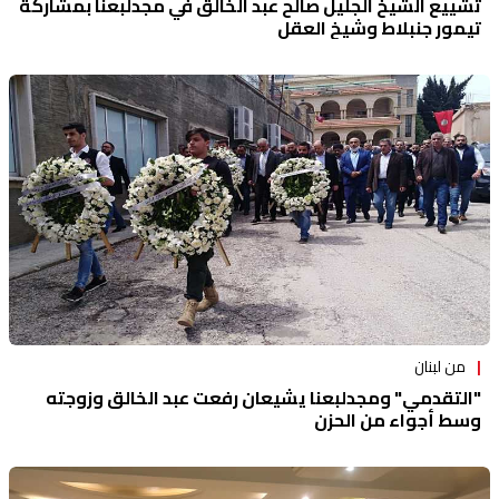
تشييع الشيخ الجليل صالح عبد الخالق في مجدلبعنا بمشاركة
تيمور جنبلاط وشيخ العقل
من لبنان
"التقدمي" ومجدلبعنا يشيعان رفعت عبد الخالق وزوجته
وسط أجواء من الحزن