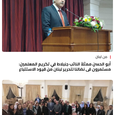
من لبنان
أبو الحسن ممثلاً النائب جنبلاط في تكريم المعلمين:
مستمرون في نضالنا لتحرير لبنان من قيود الاستتباع