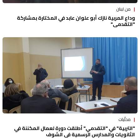
من لبنان
وداع المربية نازك أبو علوان عابد في المختارة بمشاركة
"التقدمي"
محلّيات
"التربية" في "التقدمي" أطلقت دورة لعمال المكننة في
الثانويات والمدارس الرسمية في الشوف