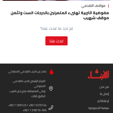
مواقف التقدمي
مفوضية التربية تهنىء المتمرنين بالدرجات الست وتثمن
موقف شهيب
لم تجد ما تبحث عنه؟
ابحث هنا
تصدر عن الحزب التقدمي الاشتراكي
المركز الرئيسي للحزب التقدمي
الاشتراكي
من نحن
وطى المصيطبة، شارع جبل العرب،
إتصل بنا
الطابق الثالث
لإعلاناتكم
+961 1 309123 / +961 3 070124
سياسة الخصوصية
+961 1 318119 :FAX