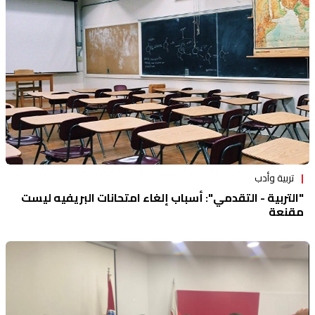
تربية وأدب
"التربية - التقدمي": أسباب إلغاء امتحانات البريفيه ليست
مقنعة