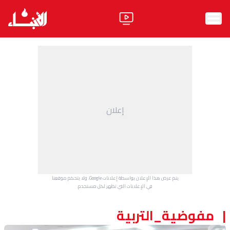
الرئيسية
الأخبار
آراء
إعلان
فيديو
مواقف
وليد جنبلاط
الحزب
يتم عرض هذا الإعلان بواسطة إعلانات Google، ولا يتحكم موقعنا
ابحث
في الإعلانات التي تظهر لكل مستخدم.
مفوضية_التربية
ثقافة ومجتمع