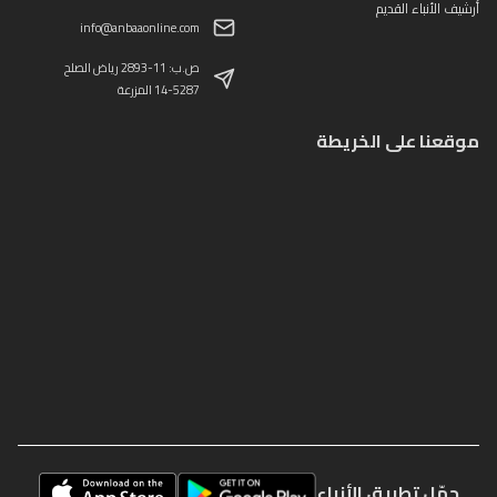
أرشيف الأنباء القديم
info@anbaaonline.com
ص.ب: 11-2893 رياض الصلح
14-5287 المزرعة
موقعنا على الخريطة
حمّل تطبيق الأنباء