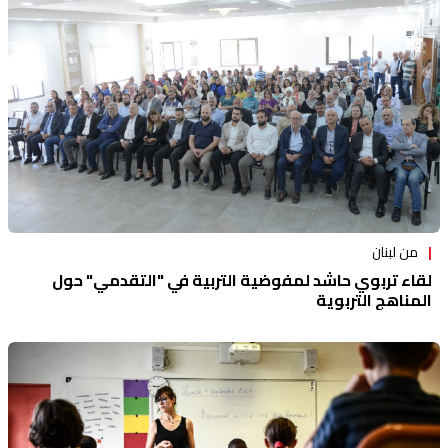
منوعات
من لبنان
لقاء تربوي حاشد لمفوضية التربية في "التقدمي" حول
المناهج التربوية