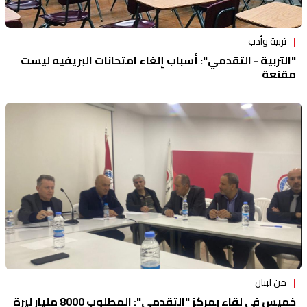
تربية وأدب
"التربية - التقدمي": أسباب إلغاء امتحانات البريفيه ليست
مقنعة
من لبنان
خميس في لقاء بمركز "التقدمي": المطلوب 8000 مليار ليرة