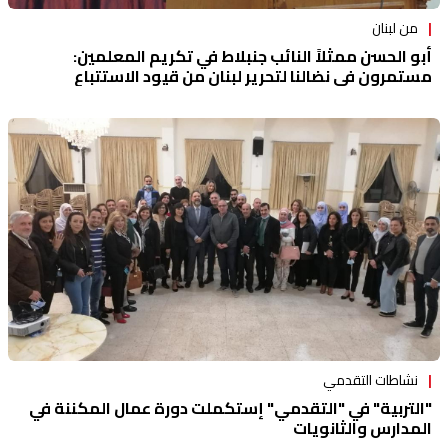
من لبنان
أبو الحسن ممثلاً النائب جنبلاط في تكريم المعلمين:
مستمرون في نضالنا لتحرير لبنان من قيود الاستتباع
نشاطات التقدمي
"التربية" في "التقدمي" إستكملت دورة عمال المكننة في
المدارس والثانويات