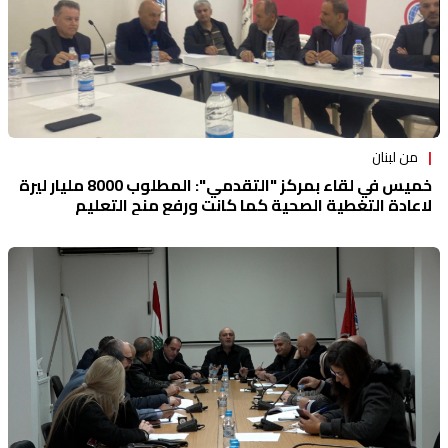
من لبنان
خميس في لقاء بمركز "التقدمي": المطلوب 8000 مليار ليرة
لاعادة التغطية الصحية كما كانت ورفع منح التعليم