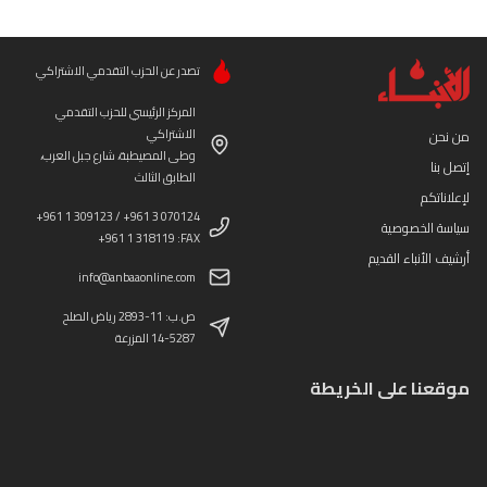
تصدر عن الحزب التقدمي الاشتراكي
المركز الرئيسي للحزب التقدمي
الاشتراكي
من نحن
وطى المصيطبة، شارع جبل العرب،
إتصل بنا
الطابق الثالث
لإعلاناتكم
+961 1 309123 / +961 3 070124
سياسة الخصوصية
+961 1 318119 :FAX
أرشيف الأنباء القديم
info@anbaaonline.com
ص.ب: 11-2893 رياض الصلح
14-5287 المزرعة
موقعنا على الخريطة