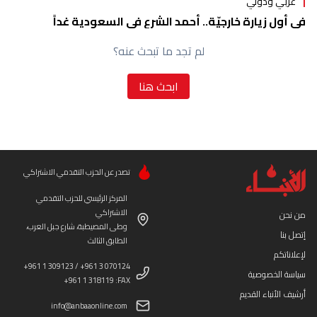
عربي ودولي
في أول زيارة خارجيّة.. أحمد الشرع في السعودية غداً
لم تجد ما تبحث عنه؟
ابحث هنا
تصدر عن الحزب التقدمي الاشتراكي
المركز الرئيسي للحزب التقدمي
الاشتراكي
من نحن
وطى المصيطبة، شارع جبل العرب،
إتصل بنا
الطابق الثالث
لإعلاناتكم
+961 1 309123 / +961 3 070124
سياسة الخصوصية
+961 1 318119 :FAX
أرشيف الأنباء القديم
info@anbaaonline.com