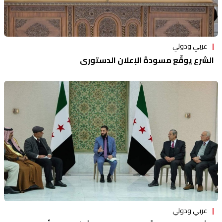
عربي ودولي
الشرع يوقّع مسودةَ الإعلان الدستوري
عربي ودولي