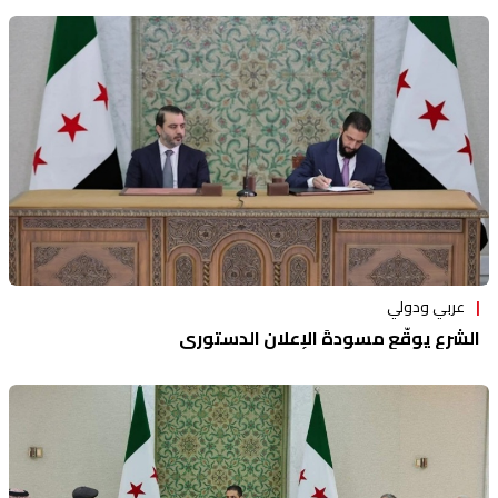
عربي ودولي
الشرع يوقّع مسودةَ الإعلان الدستوري