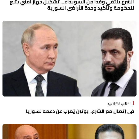
الشرع يلتقي وفداً من السويداء... تشكيل جهاز أمني يتبع
للحكومة وتأكيد وحدة الأراضي السورية
عربي ودولي
في إتصالٍ مع الشرع.. بوتين يُعرب عن دعمه لسوريا