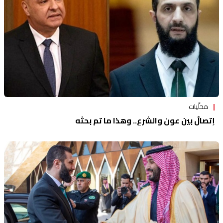
محلّيات
إتصالٌ بين عون والشرع.. وهذا ما تم بحثه