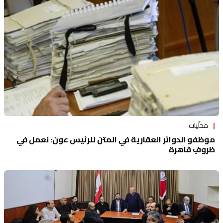
منوعات
محلّيات
موظفو الدوائر العقارية في المتن للرئيس عون: نعمل في
ظروفٍ قاهرة