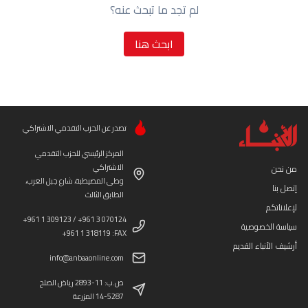
لم تجد ما تبحث عنه؟
ابحث هنا
تصدر عن الحزب التقدمي الاشتراكي
المركز الرئيسي للحزب التقدمي
الاشتراكي
من نحن
وطى المصيطبة، شارع جبل العرب،
إتصل بنا
الطابق الثالث
لإعلاناتكم
+961 1 309123 / +961 3 070124
سياسة الخصوصية
+961 1 318119 :FAX
أرشيف الأنباء القديم
info@anbaaonline.com
ص.ب: 11-2893 رياض الصلح
14-5287 المزرعة