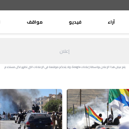
آراء
فيديو
مواقف
ا
موقف
وليد جنبلاط
الأنباء
تيمور جنبلاط
إعلان
كتّاب
الأنباء
التقدّمي
يتم عرض هذا الإعلان بواسطة إعلانات Google، ولا يتحكم موقعنا في الإعلانات التي تظهر لكل مستخدم.
منبر
مختارات
صحافة
أجنبية
بريد
القرّاء