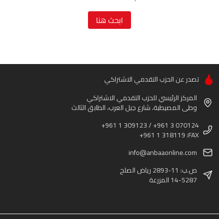
ابحث هنا
تصدر عن الحزب التقدمي الاشتراكي
المركز الرئيسي للحزب التقدمي الاشتراكي
وطى المصيطبة، شارع جبل العرب، الطابق الثالث
+961 1 309123 / +961 3 070124
+961 1 318119 :FAX
info@anbaaonline.com
ص.ب: 11-2893 رياض الصلح
14-5287 المزرعة