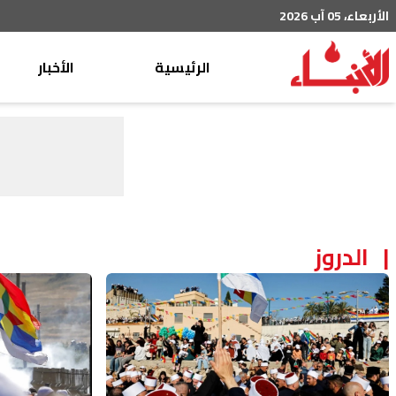
الأربعاء، 05 آب 2026
الرئيسية
الأخبار
محليات
عربي دولي
إقتصاد
خاص
رياضة
الدروز
من لبنان
ثقافة ومجتمع
منوعات