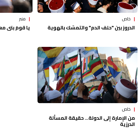
خاص
منبر
الدروز بين "حلف الدم" والتمسّك بالهوية
يا قومَ بني مع
خاص
من الإمارة إلى الدولة… حقيقة المسألة
الدرزية