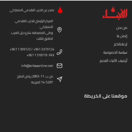
تصدر عن الحزب التقدمي الاشتراكي
المركز الرئيسي للحزب التقدمي
الاشتراكي
من نحن
وطى المصيطبة، شارع جبل العرب،
إتصل بنا
الطابق الثالث
لإعلاناتكم
+961 1 309123 / +961 3 070124
سياسة الخصوصية
+961 1 318119 :FAX
أرشيف الأنباء القديم
info@anbaaonline.com
ص.ب: 11-2893 رياض الصلح
14-5287 المزرعة
موقعنا على الخريطة