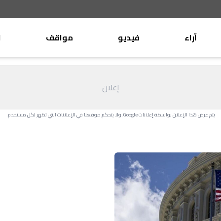
آراء
فيديو
مواقف
ا
موقف
وليد جنبلاط
الأنباء
تيمور جنبلاط
إعلان
كتّاب
الأنباء
التقدّمي
يتم عرض هذا الإعلان بواسطة إعلانات Google، ولا يتحكم موقعنا في الإعلانات التي تظهر لكل مستخدم.
منبر
مختارات
صحافة
أجنبية
بريد
القرّاء