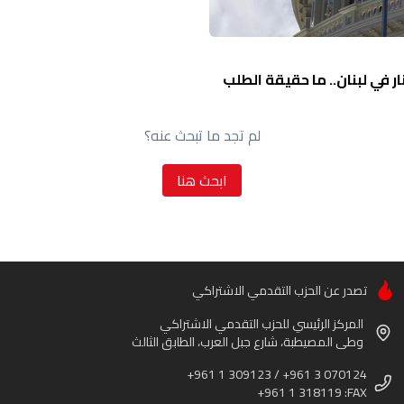
ر في لبنان.. ما حقيقة الطلب
لم تجد ما تبحث عنه؟
ابحث هنا
تصدر عن الحزب التقدمي الاشتراكي
المركز الرئيسي للحزب التقدمي الاشتراكي
وطى المصيطبة، شارع جبل العرب، الطابق الثالث
+961 1 309123 / +961 3 070124
+961 1 318119 :FAX