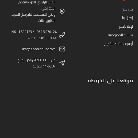
المركز الرئيسي للحزب التقدمي
الاشتراكي
من نحن
وطى المصيطبة، شارع جبل العرب،
إتصل بنا
الطابق الثالث
لإعلاناتكم
+961 1 309123 / +961 3 070124
سياسة الخصوصية
+961 1 318119 :FAX
أرشيف الأنباء القديم
info@anbaaonline.com
ص.ب: 11-2893 رياض الصلح
14-5287 المزرعة
موقعنا على الخريطة