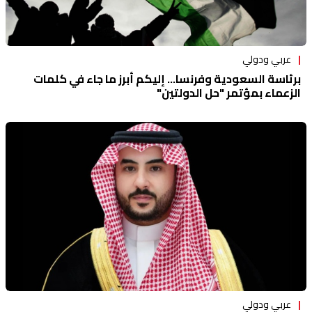
عربي ودولي
برئاسة السعودية وفرنسا... إليكم أبرز ما جاء في كلمات
الزعماء بمؤتمر "حل الدولتين"
عربي ودولي