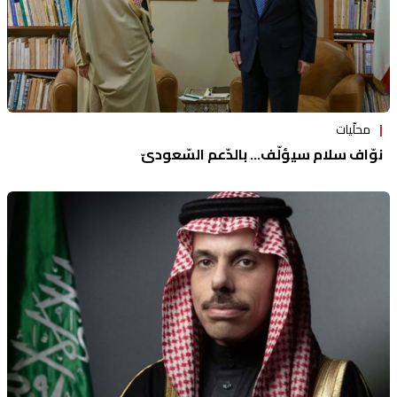
محلّيات
نوّاف سلام سيؤلّف… بالدّعم السّعوديّ