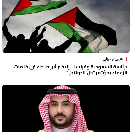
عربي ودولي
برئاسة السعودية وفرنسا... إليكم أبرز ما جاء في كلمات
الزعماء بمؤتمر "حل الدولتين"