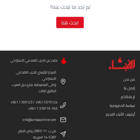
لم تجد ما تبحث عنه؟
ابحث هنا
تصدر عن الحزب التقدمي الاشتراكي
المركز الرئيسي للحزب التقدمي
الاشتراكي
من نحن
وطى المصيطبة، شارع جبل العرب،
إتصل بنا
الطابق الثالث
لإعلاناتكم
+961 1 309123 / +961 3 070124
سياسة الخصوصية
+961 1 318119 :FAX
أرشيف الأنباء القديم
info@anbaaonline.com
ص.ب: 11-2893 رياض الصلح
14-5287 المزرعة