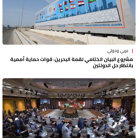
عربي ودولي
مشروع البيان الختامي لقمة البحرين: قوات حماية أممية
بانتظار حل الدولتين