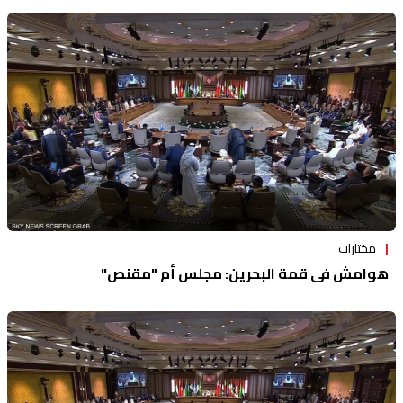
مختارات
هوامش في قمة البحرين: مجلس أم "مقنص"