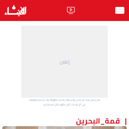
الرئيسية
الأخبار
آراء
إعلان
فيديو
مواقف
وليد جنبلاط
الحزب
يتم عرض هذا الإعلان بواسطة إعلانات Google، ولا يتحكم موقعنا
ابحث
في الإعلانات التي تظهر لكل مستخدم.
قمة_البحرين
ثقافة ومجتمع