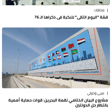
مختارات
قمّة "اليوم التالي" للنكبة في ذكراها الـ 76
عربي ودولي
مشروع البيان الختامي لقمة البحرين: قوات حماية أممية
بانتظار حل الدولتين