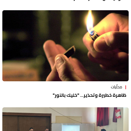
محلّيات
ظاهرة خطيرة وتحذير... "خليك بالنور"