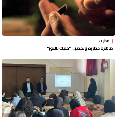
محلّيات
ظاهرة خطيرة وتحذير... "خليك بالنور"