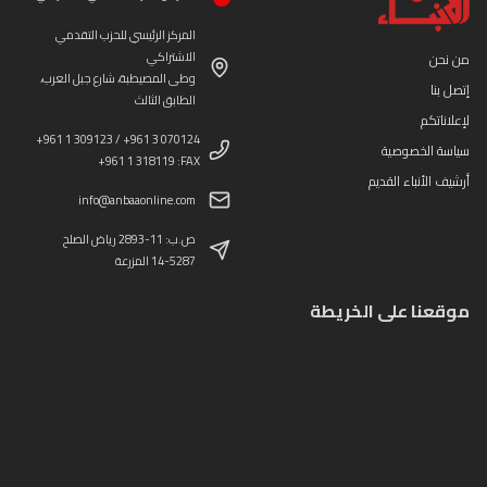
المركز الرئيسي للحزب التقدمي
الاشتراكي
من نحن
وطى المصيطبة، شارع جبل العرب،
إتصل بنا
الطابق الثالث
لإعلاناتكم
+961 1 309123 / +961 3 070124
سياسة الخصوصية
+961 1 318119 :FAX
أرشيف الأنباء القديم
info@anbaaonline.com
ص.ب: 11-2893 رياض الصلح
14-5287 المزرعة
موقعنا على الخريطة